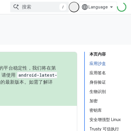
/
本页内容
应用沙盒
统的平台稳定性，我们将在第
应用签名
码，请使用
android-latest-
P 的最新版本。如需了解详
身份验证
生物识别
加密
密钥库
安全增强型 Linux
Trusty 可信执行