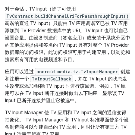
对于会话，TV Input（除了可使用
TvContract.buildChannelUriForPassthroughInput()
调谐的直通 TV Input）只能由 TV 应用调谐至已被 TV 应用
添加到 TV Provider 数据库中的 URI。TV Input 也可以自己
设置音量。由设备制造商（签名应用）或安装于系统分区中
的其他应用提供和签名的 TV Input 具有对整个 TV Provider
数据库的访问权限。此访问权限可用于构建应用，以浏览和
搜索所有可用的电视频道和节目。
应用可以通过
android.media.tv.TvInputManager
创建
和注册一个
TvInputCallback
，并在 TV Input 的状态发
生改变或添加/移除 TV Input 时进行该回调。例如，TV 应
用可以在 TV Input 断开连接时做出以下响应：显示该 TV
Input 已断开连接并阻止它被选中。
TV Input Manager 使 TV 应用和 TV Input 之间的通信变得
抽象化。 TV Input Manager 和 TV Input 标准界面使多个设
备制造商可以创建自己的 TV 应用，同时让所有第三方 TV
Input 适用于所有 TV 应用。