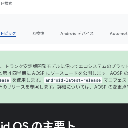
コード検索
トピック
互換性
Android デバイス
Automot
年より、トランク安定版開発モデルに沿ってエコシステムのプラ
期と第 4 四半期に AOSP にソースコードを公開します。AOSP
ease
を使用します。
android-latest-release
マニフェスト
新のリリースを参照します。詳細については、
AOSP の変更点
oid OS の主要ト