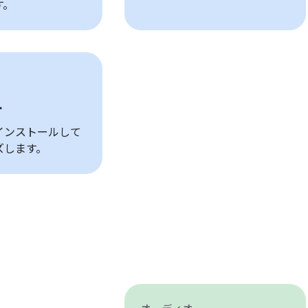
す。
ト
インストールして
ズします。