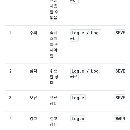
wtf
템을
사용
할 수
없음
Log
.
e
/
Log
.
SEVERE
1
주의
즉시
wtf
조치
를 취
해야
함
Log
.
e
/
Log
.
SEVERE
2
심각
위험
wtf
한 상
태
Log
.
e
SEVERE
3
오류
오류
상태
Log
.
w
WARNI
4
경고
경고
상태