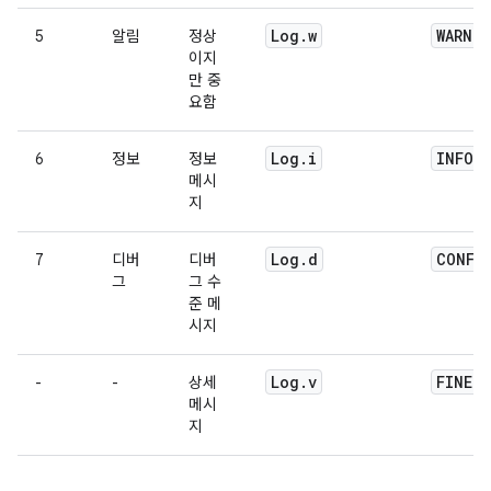
Log
.
w
WARNI
5
알림
정상
이지
만 중
요함
Log
.
i
INFO
6
정보
정보
메시
지
Log
.
d
CONFI
7
디버
디버
그
그 수
준 메
시지
Log
.
v
FINER
-
-
상세
/
메시
지