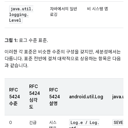
java
.
util
.
자바에서의 일반
비 시스템 앱
logging
.
로깅
Level
그림 1:
로그 수준 표준.
이러한 각 표준은 비슷한 수준의 구성을 갖지만, 세분성에서는
다릅니다. 표준 전반에 걸쳐 대략적으로 상응하는 항목은 다음
과 같습니다.
RFC
RFC
RFC
5424
5424
5424
android.util.Log
java.ut
심각
수준
설명
도
Log
.
e
/
Log
.
SEVERE
0
긴급
시스