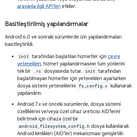
arayanla ilgili API'leri
etkiler.
Basitleştirilmiş yapılandırmalar
Android 6.0 ve sonraki sürümlerde izin yapılandırmaları
basitleştirildi.
init
tarafından başlatılan hizmetler için
çevre
yetenekleri
, hizmet yapılandırmasının tüm yönlerini
tek bir
.rc
dosyasında tutar.
init
tarafından
başlatılmayan hizmetler için yetenekleri ayarlarken
dosya sistemi yeteneklerini
fs_config.c
kullanarak
yapılandırın.
Android 7.x ve önceki sürümlerde, dosya sistemi
özelliklerini ve/veya özel cihaz üreticisi AID'lerini
belirtmek için cihaza özel bir
android_filesystem_config.h
dosya kullanılarak
Android kimlikleri (AID'ler) mekanizması genişletilir.