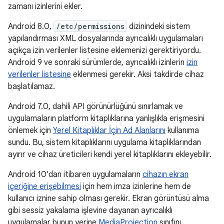
zamanı izinlerini ekler.
Android 8.0,
/etc/permissions
dizinindeki sistem
yapılandırması XML dosyalarında ayrıcalıklı uygulamaları
açıkça izin verilenler listesine eklemenizi gerektiriyordu.
Android 9 ve sonraki sürümlerde, ayrıcalıklı izinlerin
izin
verilenler listesine
eklenmesi gerekir. Aksi takdirde cihaz
başlatılamaz.
Android 7.0, dahili API görünürlüğünü sınırlamak ve
uygulamaların platform kitaplıklarına yanlışlıkla erişmesini
önlemek için
Yerel Kitaplıklar İçin Ad Alanlarını
kullanıma
sundu. Bu, sistem kitaplıklarını uygulama kitaplıklarından
ayırır ve cihaz üreticileri kendi yerel kitaplıklarını ekleyebilir.
Android 10'dan itibaren uygulamaların
cihazın ekran
içeriğine erişebilmesi
için hem imza izinlerine hem de
kullanıcı iznine sahip olması gerekir. Ekran görüntüsü alma
gibi sessiz yakalama işlevine dayanan ayrıcalıklı
uygulamalar bunun yerine
MediaProjection
sınıfını