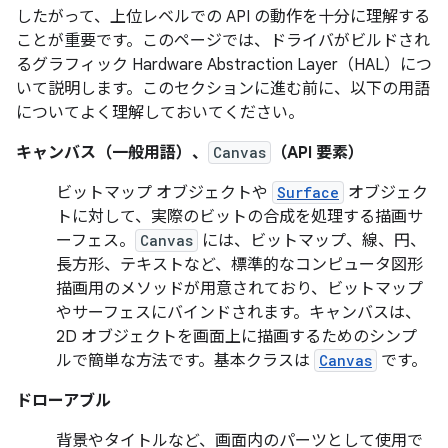
したがって、上位レベルでの API の動作を十分に理解する
ことが重要です。このページでは、ドライバがビルドされ
るグラフィック Hardware Abstraction Layer（HAL）につ
いて説明します。このセクションに進む前に、以下の用語
についてよく理解しておいてください。
キャンバス（一般用語）、
Canvas
（API 要素）
ビットマップ オブジェクトや
Surface
オブジェク
トに対して、実際のビットの合成を処理する描画サ
ーフェス。
Canvas
には、ビットマップ、線、円、
長方形、テキストなど、標準的なコンピュータ図形
描画用のメソッドが用意されており、ビットマップ
やサーフェスにバインドされます。キャンバスは、
2D オブジェクトを画面上に描画するためのシンプ
ルで簡単な方法です。基本クラスは
Canvas
です。
ドローアブル
背景やタイトルなど、画面内のパーツとして使用で