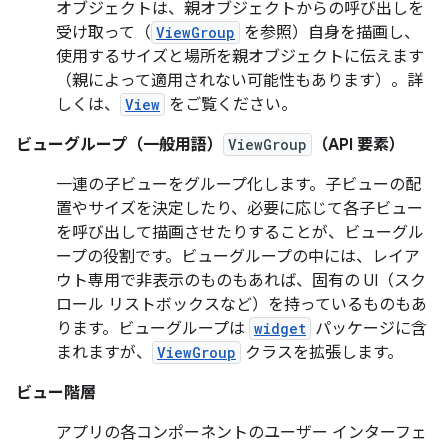
オブジェクトは、親オブジェクトからの呼び出しを
受け取って（
ViewGroup
を参照）自身を描画し、
使用するサイズと場所を親オブジェクトに伝えます
（親によって適用されない可能性もあります）。詳
しくは、
View
をご覧ください。
ビューグループ（一般用語）
ViewGroup
（API 要素）
一連の子ビューをグループ化します。子ビューの配
置やサイズを決定したり、必要に応じて各子ビュー
を呼び出して描画させたりすることが、ビューグル
ープの役割です。ビューグループの中には、レイア
ウト専用で非表示のものもあれば、固有の UI（スク
ロール リストボックスなど）を持っているものもあ
ります。ビューグループは
widget
パッケージに含
まれますが、
ViewGroup
クラスを拡張します。
ビュー階層
アプリの各コンポーネントのユーザー インターフェ