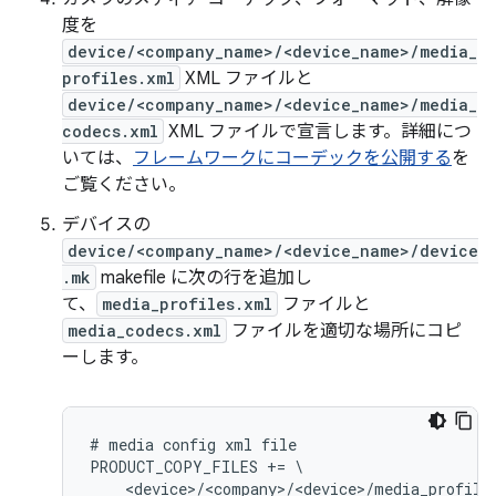
度を
device/<company_name>/<device_name>/media_
profiles.xml
XML ファイルと
device/<company_name>/<device_name>/media_
codecs.xml
XML ファイルで宣言します。詳細につ
いては、
フレームワークにコーデックを公開する
を
ご覧ください。
デバイスの
device/<company_name>/<device_name>/device
.mk
makefile に次の行を追加し
て、
media_profiles.xml
ファイルと
media_codecs.xml
ファイルを適切な場所にコピ
ーします。
# media config xml file

PRODUCT_COPY_FILES += \

    <device>/<company>/<device>/media_profile