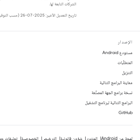
الشركات التابعة لها.
تاريخ التعديل الأخير: 2025-07-26 (حسب التوقيت العالمي المتفَّق عليه)
الإصدار
مستودع Android
المتطلّبات
التنزيل
معاينة البرامج الثنائية
نسخة برامج الجهة المصنِّعة
البرامج الثنائية لبرنامج التشغيل
GitHub
لمحة عن Android
المنتدى
شؤون قانونية
الترخيص
الخصوصية
تعليقات حول