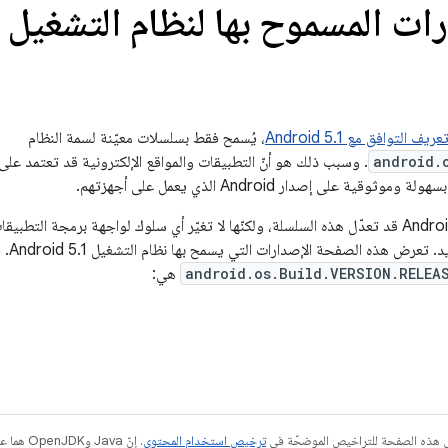
المسموح بها لنظام التشغيل Android 5
عريف التوافق مع Android 5.1
، يُسمح فقط بسلسلات معيّنة لسمة النظام
android.
. وسبب ذلك هو أنّ التطبيقات والمواقع الإلكترونية قد تعتمد على ق
 على إصدار Android الذي يعمل على أجهزتهم.
ولأنّ الإصدارات اللاحقة من برنامج Android قد تعدّل هذه السلسلة، ولكنّها لا تغيّر أي سلوك لواجهة ب
android.os.Build.VERSION.RELEA
هي:
في هذه الصفحة للتراخيص الموضحّة في
ترخيص استخدام المحتوى