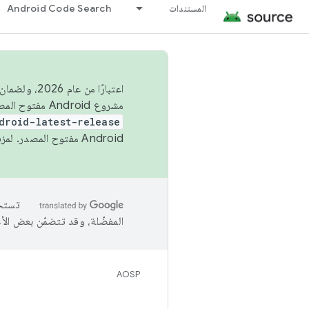
المستندات
Android Code Search
اعتبارًا من
مشروع Android مفتوح المصدر (AOSP) في الربعَين الثاني والرابع. لبناء مشروع Android مفتوح المصدر والمساهمة فيه، استخدِم
droid-latest-release
Android مفتوح المصدر. لمزيد من المعلومات، يُرجى الاطّلاع على
المفضّلة، وقد تتضمّن بعض الأ
AOSP