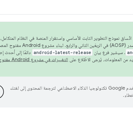
 عام 2026، ولضمان اتّساق نموذج التطوير الثابت الأساسي واستقرار المنصة في النظام المت
an
. سيشير فرع بيان
android-latest-release
دائمًا إلى أحدث إ
التغييرات في مشروع Android مفتوح المصدر
تستخدم Google تكنولوجيا الذكاء الاصطناعي لترجمة المحتوى إلى لغتك
خطاء.