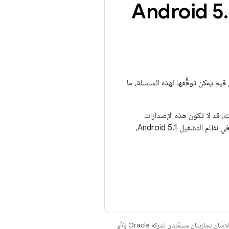
.
يم يمكن توقُّعها لهذه السلسلة، ما
رمجة التطبيقات، قد لا تكون هذه الإصدارات
مصحوبة بملف تعريف التوافق الجديد. تعرض هذه الصفحة الإصدارات التي يسمح بها نظام التشغيل Android 5.1. في نظام التشغيل Android 5.1،
. إنّ Java وOpenJDK هما علامتان تجاريتان مسجَّلتان لشركة Oracle و/أو