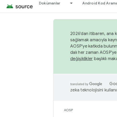
Dokümanlar
Android Kod Arama
2026'dan itibaren, ana k
sağlamak amacıyla kayn
AOSP'ye katkıda bulunm
dalı her zaman AOSP'ye 
değişiklikler
başlıklı maka
Goog
zeka teknolojisini kullanı
AOSP