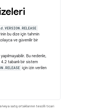
izeleri
ld.VERSION.RELEASE
inin bu dize için tahmin
olayca ve güvenilir bir
 yapılmayabilir. Bu nedenle,
4.2 tabanlı bir sistem
ON.RELEASE
için izin verilen
eya satış ortaklarının tescilli ticari