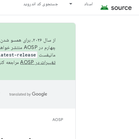
اسناد
جستجوی کد اندروید
از سال ۲۰۲۶، برای ه
چهارم در AOSP منتشر خواهیم کرد. برای ساخت و مشارکت در AOSP،
مانیفست
latest-release
تغییرات در AOSP
مراجعه کنی
ا
AOSP