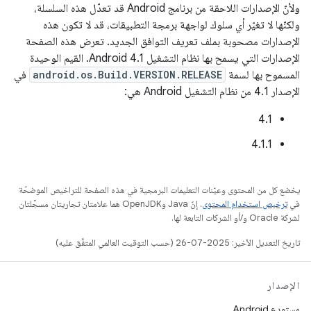
ولأنّ الإصدارات اللاحقة من برنامج Android قد تعدّل هذه السلسلة،
ولكنّها لا تغيّر أي سلوك لواجهة برمجة التطبيقات، قد لا تكون هذه
الإصدارات مصحوبة بملف تعريف التوافق الجديد. تعرض هذه الصفحة
الإصدارات التي يسمح بها نظام التشغيل Android 4.1. القيم الوحيدة
المسموح بها لسمة
android.os.Build.VERSION.RELEASE
في
الإصدار 4.1 من نظام التشغيل Android هي:
4.1
4.1.1
يخضع كل من المحتوى وعيّنات التعليمات البرمجية في هذه الصفحة للتراخيص الموضحّة
في
ترخيص استخدام المحتوى
. إنّ Java وOpenJDK هما علامتان تجاريتان مسجَّلتان
لشركة Oracle و/أو الشركات التابعة لها.
تاريخ التعديل الأخير: 2025-07-26 (حسب التوقيت العالمي المتفَّق عليه)
الإصدار
مستودع Android