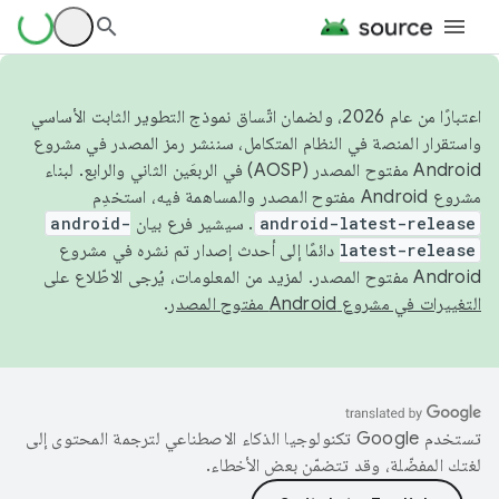
اعتبارًا من عام 2026، ولضمان اتّساق نموذج التطوير الثابت الأساسي
واستقرار المنصة في النظام المتكامل، سننشر رمز المصدر في مشروع
Android مفتوح المصدر (AOSP) في الربعَين الثاني والرابع. لبناء
مشروع Android مفتوح المصدر والمساهمة فيه، استخدِم
android-latest-release
. سيشير فرع بيان
android-
latest-release
دائمًا إلى أحدث إصدار تم نشره في مشروع
Android مفتوح المصدر. لمزيد من المعلومات، يُرجى الاطّلاع على
التغييرات في مشروع Android مفتوح المصدر
.
تستخدم Google تكنولوجيا الذكاء الاصطناعي لترجمة المحتوى إلى
لغتك المفضّلة، وقد تتضمّن بعض الأخطاء.