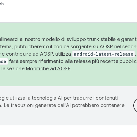
ch
llinearci al nostro modello di sviluppo trunk stabile e garantir
istema, pubblicheremo il codice sorgente su AOSP nel secon
 e contribuire ad AOSP, utilizza
android-latest-release
.
ase
farà sempre riferimento alla release più recente pubbli
a la sezione
Modifiche ad AOSP
.
gle utilizza la tecnologia AI per tradurre i contenuti
ta. Le traduzioni generate dall'AI potrebbero contenere