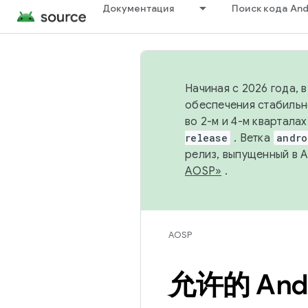
Документация
Поиск кода And
Начиная с 2026 года, 
обеспечения стабильн
во 2-м и 4-м квартала
release
. Ветка
andro
релиз, выпущенный в 
AOSP»
.
AOSP
允许的 And