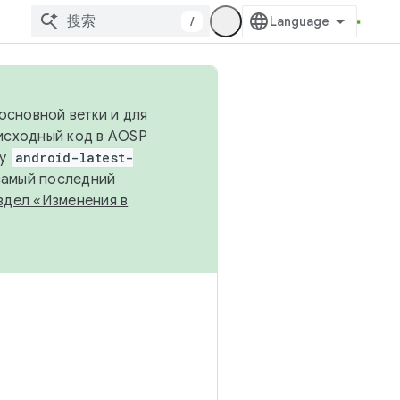
/
основной ветки и для
исходный код в AOSP
ку
android-latest-
 самый последний
здел «Изменения в