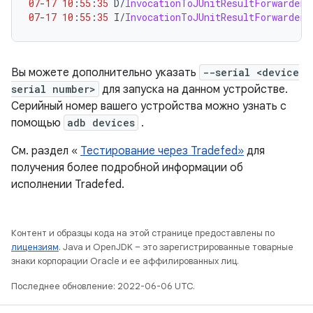
07
-
17
10
:
55
:
35
 D
/
InvocationToJUnitResultForwarder
:
07
-
17
10
:
55
:
35
 I
/
InvocationToJUnitResultForwarder
:
Вы можете дополнительно указать
--serial <device
serial number>
для запуска на данном устройстве.
Серийный номер вашего устройства можно узнать с
помощью
adb devices
.
См. раздел «
Тестирование через Tradefed»
для
получения более подробной информации об
исполнении Tradefed.
Контент и образцы кода на этой странице предоставлены по
лицензиям
. Java и OpenJDK – это зарегистрированные товарные
знаки корпорации Oracle и ее аффилированных лиц.
Последнее обновление: 2022-06-06 UTC.