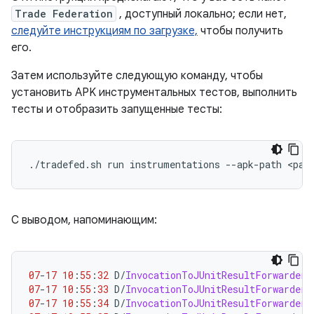
Trade Federation
, доступный локально; если нет,
следуйте инструкциям по загрузке,
чтобы получить
его.
Затем используйте следующую команду, чтобы
установить APK инструментальных тестов, выполнить
тесты и отобразить запущенные тесты:
./
tradefed
.
sh run instrumentations 
--
apk
-
path 
<
pat
С выводом, напоминающим:
07
-
17
10
:
55
:
32
 D
/
InvocationToJUnitResultForwarder
:
07
-
17
10
:
55
:
33
 D
/
InvocationToJUnitResultForwarder
:
07
-
17
10
:
55
:
34
 D
/
InvocationToJUnitResultForwarder
: