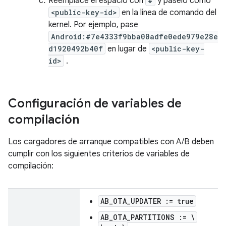
Reemplace el espacio con
#
y páselo como
<public-key-id>
en la línea de comando del
kernel. Por ejemplo, pase
Android:#7e4333f9bba00adfe0ede979e28e
d1920492b40f
en lugar de
<public-key-
id>
.
Configuración de variables de
compilación
Los cargadores de arranque compatibles con A/B deben
cumplir con los siguientes criterios de variables de
compilación:
AB_OTA_UPDATER := true
AB_OTA_PARTITIONS := \