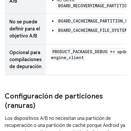
A/B
BOARD_RECOVERYIMAGE_PARTITION
BOARD_CACHEIMAGE_PARTITION_SI
No se puede
definir para el
BOARD_CACHEIMAGE_FILE_SYSTEM_
objetivo A/B
PRODUCT
_
PACKAGES
_
DEBUG += updat
Opcional para
engine
_
client
compilaciones
de depuración
Configuración de particiones
(ranuras)
Los dispositivos A/B no necesitan una partición de
recuperación o una partición de caché porque Android ya