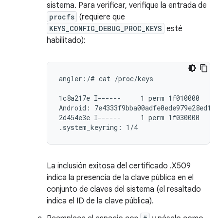
sistema. Para verificar, verifique la entrada de
procfs
(requiere que
KEYS_CONFIG_DEBUG_PROC_KEYS
esté
habilitado):
angler:/# cat /proc/keys

1c8a217e I------     1 perm 1f010000     
Android: 7e4333f9bba00adfe0ede979e28ed192
2d454e3e I------     1 perm 1f030000     
.system_keyring: 1/4
La inclusión exitosa del certificado .X509
indica la presencia de la clave pública en el
conjunto de claves del sistema (el resaltado
indica el ID de la clave pública).