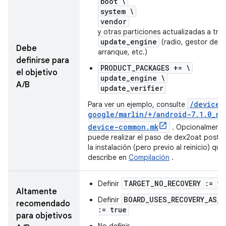
boot \
system \
vendor
y otras particiones actualizadas a tra
update_engine
(radio, gestor de
Debe
arranque, etc.)
definirse para
PRODUCT_PACKAGES += \
el objetivo
update_engine \
A/B
update_verifier
/
device
/
Para ver un ejemplo, consulte
google
/
marlin
/
+
/
android-7
.
1
.
0
_
r1
device-common
.
mk
. Opcionalmente
puede realizar el paso de dex2oat poster
la instalación (pero previo al reinicio) que
describe en
Compilación
.
TARGET_NO_RECOVERY := tr
Definir
Altamente
BOARD_USES_RECOVERY_AS_
Definir
recomendado
:= true
para objetivos
No definir