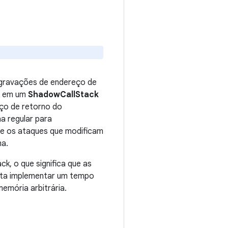
gravações de endereço de
ão em um
ShadowCallStack
ço de retorno do
a regular para
ue os ataques que modificam
ma.
k, o que significa que as
lita implementar um tempo
emória arbitrária.