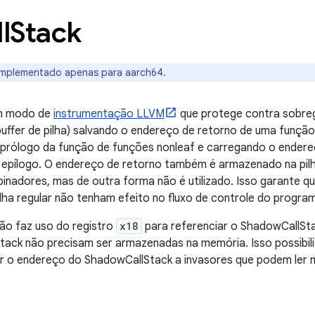
l
Stack
implementado apenas para aarch64.
um modo de
instrumentação LLVM
que protege contra sobre
uffer de pilha) salvando o endereço de retorno de uma funç
prólogo da função de funções nonleaf e carregando o endere
epílogo. O endereço de retorno também é armazenado na pilh
inadores, mas de outra forma não é utilizado. Isso garante q
lha regular não tenham efeito no fluxo de controle do progra
ão faz uso do registro
x18
para referenciar o ShadowCallStac
tack não precisam ser armazenadas na memória. Isso possibi
r o endereço do ShadowCallStack a invasores que podem ler m