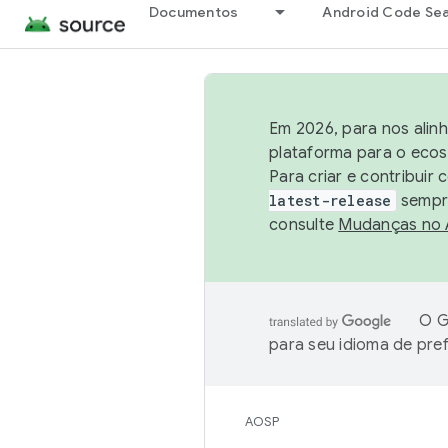
Documentos
Android Code Se
Em 2026, para nos alin
plataforma para o ecos
Para criar e contribuir
latest-release
sempre
consulte
Mudanças no
O G
para seu idioma de pre
AOSP