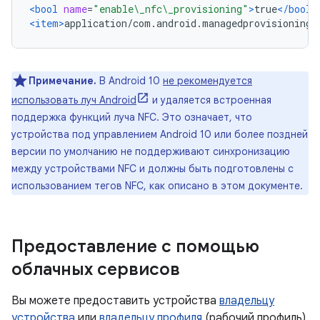
<bool
name
=
"enable\_nfc\_provisioning"
>
true
</bool>
<item>
application/com.android.managedprovisioning
<
Примечание.
В Android 10
не рекомендуется
использовать луч Android
и удаляется встроенная
поддержка функций луча NFC. Это означает, что
устройства под управлением Android 10 или более поздней
версии по умолчанию не поддерживают синхронизацию
между устройствами NFC и должны быть подготовлены с
использованием тегов NFC, как описано в этом документе.
Предоставление с помощью
облачных сервисов
Вы можете предоставить устройства
владельцу
устройства
или
владельцу профиля
(рабочий профиль)