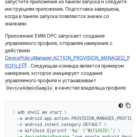
запустите приложение из панели запуска и следуйте
инструкциям приложения. Подготовка завершена,
когда в панели запуска появляются значки со
значками.
Приложение EMM DPC запускает создание
управляемого профиля, отправляя намерение с
действием
DevicePolicyManager.ACTION_PROVISION_MANAGED_P
ROFILE
. Следующая команда является примером
намерения, которое инициирует создание
управляемого профиля и устанавливает
DeviceAdminSample
в качестве владельца профиля:
adb shell am start 
\
-
a android
.
app
.
action
.
PROVISION_MANAGED_PROFILE
-
c android
.
intent
.
category
.
DEFAULT 
\
-
e wifiSsid $
(
printf 
'%q'
\
"WifiSSID\") \
  -e deviceAdminPackage "
com
.
google
.
android
.
device