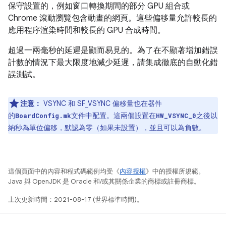
保守設置的，例如窗口轉換期間的部分 GPU 組合或
Chrome 滾動瀏覽包含動畫的網頁。這些偏移量允許較長的
應用程序渲染時間和較長的 GPU 合成時間。
超過一兩毫秒的延遲是顯而易見的。為了在不顯著增加錯誤
計數的情況下最大限度地減少延遲，請集成徹底的自動化錯
誤測試。
注意：
VSYNC 和 SF_VSYNC 偏移量也在器件
的
文件中配置。這兩個設置在
之後以
BoardConfig.mk
HW_VSYNC_0
納秒為單位偏移，默認為零（如果未設置），並且可以為負數。
這個頁面中的內容和程式碼範例均受《
內容授權
》中的授權所規範。
Java 與 OpenJDK 是 Oracle 和/或其關係企業的商標或註冊商標。
上次更新時間：2021-08-17 (世界標準時間)。