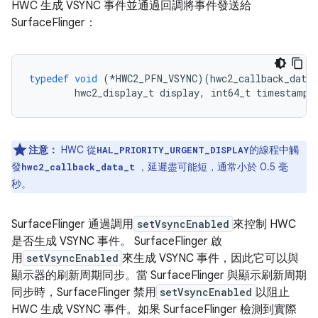
HWC 生成 VSYNC 事件並通過回調將事件發送給
SurfaceFlinger：
typedef
void
(*
HWC2_PFN_VSYNC
)(
hwc2_callback_data_
        hwc2_display_t display
,
 int64_t timestamp
)
注意：
HWC 從
的線程中觸
HAL_PRIORITY_URGENT_DISPLAY
發
，延遲盡可能短，通常小於 0.5 毫
hwc2_callback_data_t
秒。
SurfaceFlinger 通過調用
setVsyncEnabled
來控制 HWC
是否生成 VSYNC 事件。 SurfaceFlinger 啟
用
setVsyncEnabled
來生成 VSYNC 事件，因此它可以與
顯示器的刷新周期同步。當 SurfaceFlinger 與顯示刷新周期
同步時，SurfaceFlinger 禁用
setVsyncEnabled
以阻止
HWC 生成 VSYNC 事件。如果 SurfaceFlinger 檢測到實際