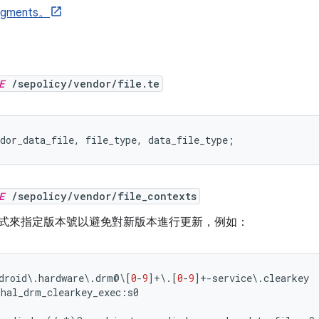
ragments。
E
/sepolicy/vendor/file.te
dor_data_file
,
 file_type
,
 data_file_type
;
E
/sepolicy/vendor/file_contexts
式來指定版本號以避免對新版本進行更新，例如：
droid
\.
hardware
\.
drm@
\[
0
-
9
]+\.[
0
-
9
]+-
service
\.
clearkey
:
hal_drm_clearkey_exec
:
s0