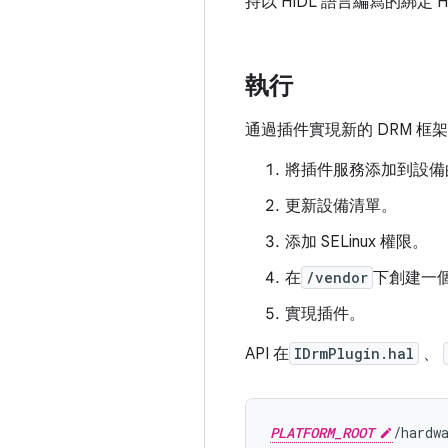
持以 HIDL 語言編寫的綁定 H
執行
通過插件實現新的 DRM 框架 
將插件服務添加到設備
更新設備清單。
添加 SELinux 權限。
在
/vendor
下創建一
實現插件。
API 在
IDrmPlugin.hal
、
PLATFORM_ROOT
/hardw