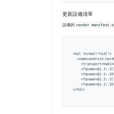
更新設備清單
設備的
vendor manifest.x
  <hal format="hidl">

    <name>android.hard
      <transport>hwbin
      <fqname>@1.3::IC
      <fqname>@1.3::ID
      <fqname>@1.3::IC
      <fqname>@1.3::ID