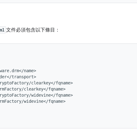
ml
文件必須包含以下條目：
ware.drm</name>

der</transport>

ryptoFactory/clearkey</fqname>

rmFactory/clearkey</fqname>

ryptoFactory/widevine</fqname>

rmFactory/widevine</fqname>
