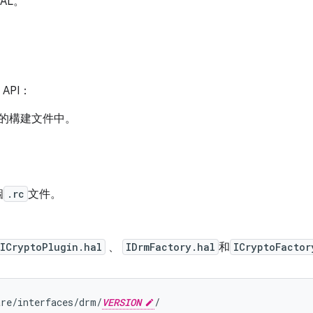
AL。
API：
的構建文件中。
個
.rc
文件。
ICryptoPlugin.hal
、
IDrmFactory.hal
和
ICryptoFactor
are/interfaces/drm/
VERSION