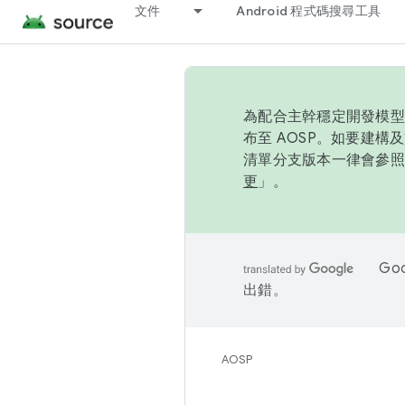
文件
Android 程式碼搜尋工具
為配合主幹穩定開發模型，
布至 AOSP。如要建構及
清單分支版本一律會參照推
更
」。
Go
出錯。
AOSP