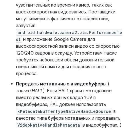
чувствительных ко времени камер, таких как
высокоскоростная видеозапись. Поставщики
могут измерить фактическое воздействие,
запустив
android.hardware.camera2.cts.PerformanceTe
st
и приложение Google Camera для
высокоскоростной записи видео со скоростью
120/240 кадров в секунду. Устройствам также
требуется небольшой объем дополнительной
оперативной памяти для создания нового
процесса.
Передать метаданные в видеобуферы
(
только HAL1
). Если HAL1 хранит метаданные
вместо реальных данных кадра YUV в
видеобуферах, HAL должен использовать
kMetadataBufferTypeNativeHandleSource
в
качестве типа буфера метаданных и передавать
VideoNativeHandleMetadata
в видеобуферах. (