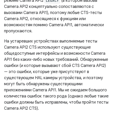
режиме Camera API2
LEGACY
(в котором вызовы
Camera API2 концептуально сопоставляются с
вызовами Camera API1), поэтому любые CTS-тесты
Camera API2, относящиеся к функциям или
возможностям помимо Camera API1, автоматически
пропускаются.
На устаревших устройствах выполняемые тесты
Camera API2 CTS используют существующие
общедоступные интерфейсы и возможности Camera
API1 без каких-либо новых требований. Обнаруженные
ошибки (и которые вызывают сбой CTS Camera API2)
— это ошибки, которые уже присутствуют в
существующем HAL камеры устройства, и поэтому
могут быть обнаружены существующими
приложениями Camera API1. Мы не ожидаем большого
количества ошибок такого рода (однако любые такие
ошибки должны быть исправлены, чтобы пройти тесты
Camera API2 CTS).