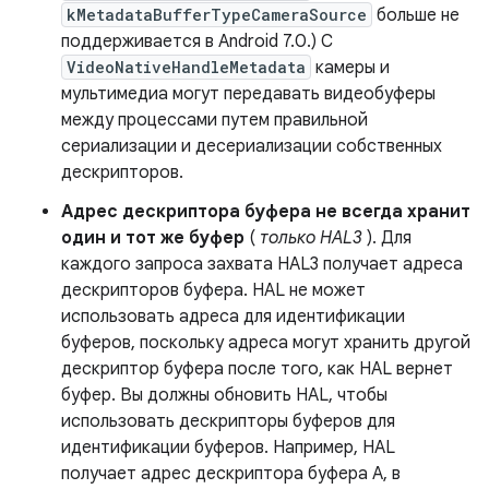
kMetadataBufferTypeCameraSource
больше не
поддерживается в Android 7.0.) С
VideoNativeHandleMetadata
камеры и
мультимедиа могут передавать видеобуферы
между процессами путем правильной
сериализации и десериализации собственных
дескрипторов.
Адрес дескриптора буфера не всегда хранит
один и тот же буфер
(
только HAL3
). Для
каждого запроса захвата HAL3 получает адреса
дескрипторов буфера. HAL не может
использовать адреса для идентификации
буферов, поскольку адреса могут хранить другой
дескриптор буфера после того, как HAL вернет
буфер. Вы должны обновить HAL, чтобы
использовать дескрипторы буферов для
идентификации буферов. Например, HAL
получает адрес дескриптора буфера A, в