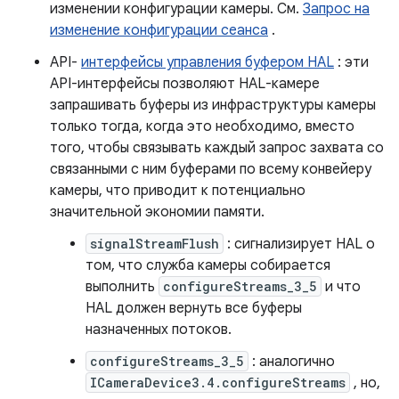
изменении конфигурации камеры. См.
Запрос на
изменение конфигурации сеанса
.
API-
интерфейсы управления буфером HAL
: эти
API-интерфейсы позволяют HAL-камере
запрашивать буферы из инфраструктуры камеры
только тогда, когда это необходимо, вместо
того, чтобы связывать каждый запрос захвата со
связанными с ним буферами по всему конвейеру
камеры, что приводит к потенциально
значительной экономии памяти.
signalStreamFlush
: сигнализирует HAL о
том, что служба камеры собирается
выполнить
configureStreams_3_5
и что
HAL должен вернуть все буферы
назначенных потоков.
configureStreams_3_5
: аналогично
ICameraDevice3.4.configureStreams
, но,