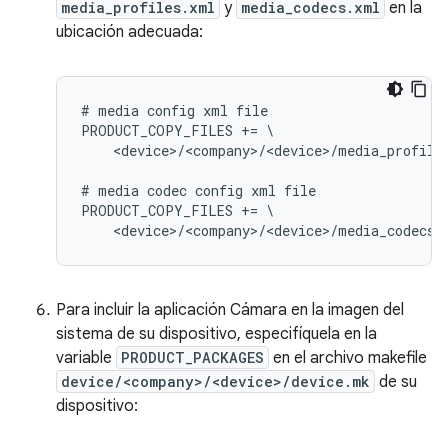
media_profiles.xml
y
media_codecs.xml
en la
ubicación adecuada:
# media config xml file

PRODUCT_COPY_FILES += \

    <device>/<company>/<device>/media_profile
# media codec config xml file

PRODUCT_COPY_FILES += \

Para incluir la aplicación Cámara en la imagen del
sistema de su dispositivo, especifíquela en la
variable
PRODUCT_PACKAGES
en el archivo makefile
device/<company>/<device>/device.mk
de su
dispositivo: