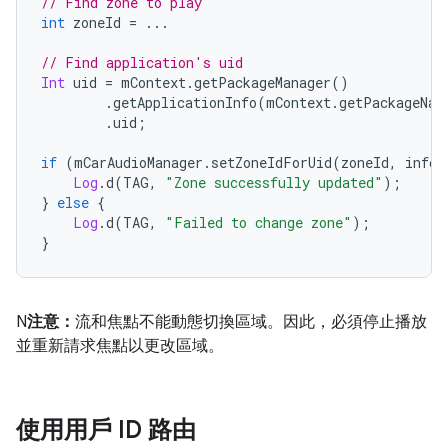
// Find zone to play
int
 zoneId 
=
...
// Find application's uid
Int
 uid 
=
 mContext
.
getPackageManager
()
.
getApplicationInfo
(
mContext
.
getPackageNam
.
uid
;
if
(
mCarAudioManager
.
setZoneIdForUid
(
zoneId
,
 info
.
Log
.
d
(
TAG
,
"Zone successfully updated"
);
}
else
{
Log
.
d
(
TAG
,
"Failed to change zone"
);
}
N
注意：
流和焦點不能動態切換區域。因此，必須停止播放
並重新請求焦點以更改區域。
使用用戶 ID 路由