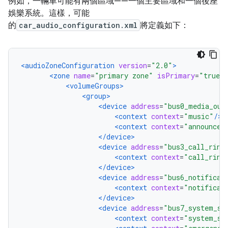
例如，一輛車可能有兩個區域——一個主要區域和一個後座
娛樂系統。這樣，可能
的
car_audio_configuration.xml
將定義如下：
<audioZoneConfiguration
version
=
"2.0"
>
<zone
name
=
"primary zone"
isPrimary
=
"true"
<volumeGroups>
<group>
<device
address
=
"bus0_media_out
<context
context
=
"music"
/>
<context
context
=
"announcem
</device>
<device
address
=
"bus3_call_ring
<context
context
=
"call_ring
</device>
<device
address
=
"bus6_notificat
<context
context
=
"notificat
</device>
<device
address
=
"bus7_system_so
<context
context
=
"system_so