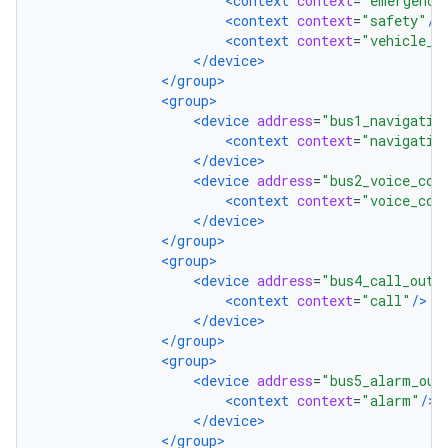
<context
context
=
"emergency
<context
context
=
"safety"
/>
<context
context
=
"vehicle_s
</device>
</group>
<group>
<device
address
=
"bus1_navigatio
<context
context
=
"navigatio
</device>
<device
address
=
"bus2_voice_com
<context
context
=
"voice_com
</device>
</group>
<group>
<device
address
=
"bus4_call_out"
<context
context
=
"call"
/>
</device>
</group>
<group>
<device
address
=
"bus5_alarm_out
<context
context
=
"alarm"
/>
</device>
</group>