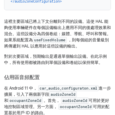
</audioZoneConfiguration>
這裡主要區域已將上下文分離到不同的設備。這使 HAL 能
夠使用車輛硬件在每個設備輸出上應用不同的後處理效果和
混合。這些設備分為四個卷組：媒體、導航、呼叫和警報。
如果系統配置為
useFixedVolume
，則每個組的音量級別
將傳遞到 HAL 以應用於這些設備的輸出。
對於次要區域，預期輸出是通過單個輸出設備。在此示例
中，所有使用都被路由到單個設備和卷組以保持簡單。
佔用區音頻配置
在 Android 11 中，
car_audio_configuraton.xml
進一步
擴展，引入了兩個新字段
audioZoneId
和
occupantZoneId
。首先，
audioZoneId
可用於更好
地控制區域管理。另一方面，
occupantZoneId
可用於配
置基於用戶 ID 的路由。