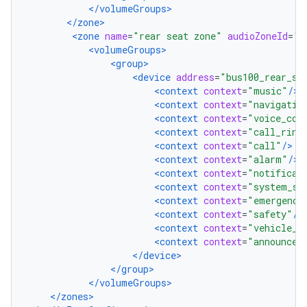
</volumeGroups>
</zone>
<zone
name
=
"rear seat zone"
audioZoneId
=
"1
<volumeGroups>
<group>
<device
address
=
"bus100_rear_se
<context
context
=
"music"
/>
<context
context
=
"navigatio
<context
context
=
"voice_com
<context
context
=
"call_ring
<context
context
=
"call"
/>
<context
context
=
"alarm"
/>
<context
context
=
"notificat
<context
context
=
"system_so
<context
context
=
"emergency
<context
context
=
"safety"
/>
<context
context
=
"vehicle_s
<context
context
=
"announcem
</device>
</group>
</volumeGroups>
</zones>