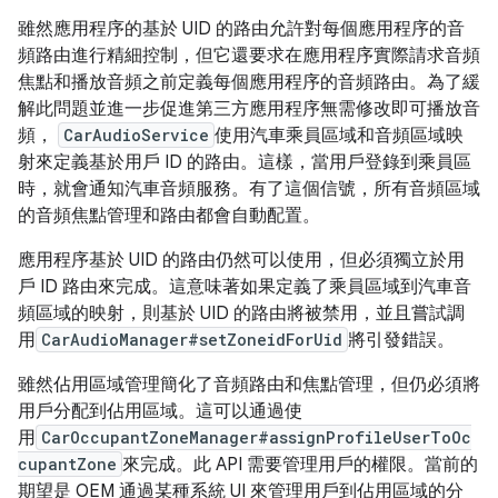
雖然應用程序的基於 UID 的路由允許對每個應用程序的音
頻路由進行精細控制，但它還要求在應用程序實際請求音頻
焦點和播放音頻之前定義每個應用程序的音頻路由。為了緩
解此問題並進一步促進第三方應用程序無需修改即可播放音
頻，
CarAudioService
使用汽車乘員區域和音頻區域映
射來定義基於用戶 ID 的路由。這樣，當用戶登錄到乘員區
時，就會通知汽車音頻服務。有了這個信號，所有音頻區域
的音頻焦點管理和路由都會自動配置。
應用程序基於 UID 的路由仍然可以使用，但必須獨立於用
戶 ID 路由來完成。這意味著如果定義了乘員區域到汽車音
頻區域的映射，則基於 UID 的路由將被禁用，並且嘗試調
用
CarAudioManager#setZoneidForUid
將引發錯誤。
雖然佔用區域管理簡化了音頻路由和焦點管理，但仍必須將
用戶分配到佔用區域。這可以通過使
用
CarOccupantZoneManager#assignProfileUserToOc
cupantZone
來完成。此 API 需要管理用戶的權限。當前的
期望是 OEM 通過某種系統 UI 來管理用戶到佔用區域的分