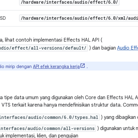
/
hardware
/
interfaces
/
audio
/
effect
/
6
.
0
/
/
hardware
/
interfaces
/
audio
/
effect
/
6
.
0
/
xml
/
aud
XSD
a, lihat contoh implementasi Effects HAL API (
udio/effect/all-versions/default/
) dan bagian
Audio Eff
dio mirip dengan
API efek kerangka kerja
.
ipe data umum yang digunakan oleh Core dan Effects HAL API. 
VTS terkait karena hanya mendefinisikan struktur data. Common 
interfaces/audio/common/6.0/types.hal
) yang dibagikan
interfaces/audio/common/all-versions
) digunakan untuk
k implementasi, klien, dan pengujian