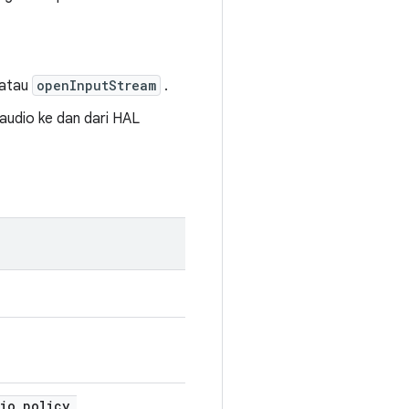
atau
openInputStream
.
 audio ke dan dari HAL
dio
_
policy
_