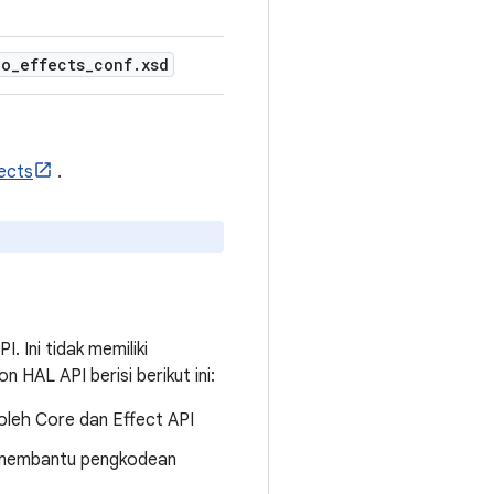
io
_
effects
_
conf
.
xsd
ects
.
Ini tidak memiliki
HAL API berisi berikut ini:
 oleh Core dan Effect API
 membantu pengkodean