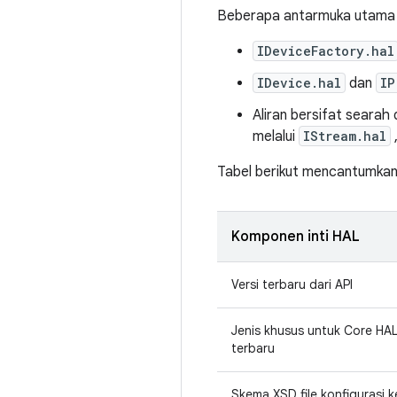
Beberapa antarmuka utama a
IDeviceFactory.hal
IDevice.hal
dan
IP
Aliran bersifat searah
melalui
IStream.hal
Tabel berikut mencantumkan
Komponen inti HAL
Versi terbaru dari API
Jenis khusus untuk Core HAL
terbaru
Skema XSD file konfigurasi k