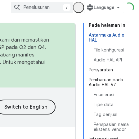
/
Pada halaman ini
Antarmuka Audio
 kami dan memastikan
HAL
OSP pada Q2 dan Q4.
File konfigurasi
Cabang manifes
Audio HAL API
SP. Untuk mengetahui
Persyaratan
Pembaruan pada
Audio HAL V7
Enumerasi
Tipe data
Tag penjual
Penspasian nama
ekstensi vendor