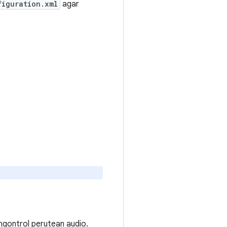
figuration.xml
agar
gontrol perutean audio.