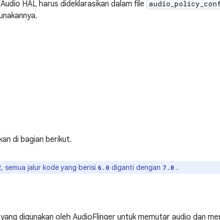
udio HAL harus dideklarasikan dalam file
audio_policy_con
unakannya.
kan di bagian berikut.
, semua jalur kode yang berisi
diganti dengan
.
6.0
7.0
yang digunakan oleh AudioFlinger untuk memutar audio dan men