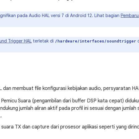
nifikan pada Audio HAL versi 7 di Android 12. Lihat bagian
Pembaru
und Trigger HAL
terletak di
d
/hardware/interfaces/soundtrigger
 dan membuat file konfigurasi kebijakan audio, persyaratan HAL
 Pemicu Suara (pengambilan dari buffer DSP kata cepat) didukung
dukung jumlah aliran aktif pada profil ini sesuai dengan jumlah
.
suara TX dan capture dari prosesor aplikasi seperti yang diri