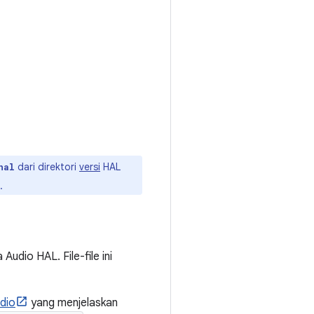
dari direktori
versi
HAL
hal
.
udio HAL. File-file ini
udio
yang menjelaskan