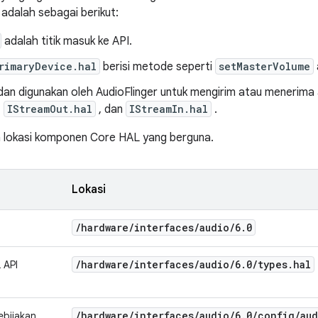
dalah sebagai berikut:
adalah titik masuk ke API.
rimaryDevice.hal
berisi metode seperti
setMasterVolume
 dan digunakan oleh AudioFlinger untuk mengirim atau menerima
,
IStreamOut.hal
, dan
IStreamIn.hal
.
 lokasi komponen Core HAL yang berguna.
Lokasi
/
hardware
/
interfaces
/
audio
/
6
.
0
/
hardware
/
interfaces
/
audio
/
6
.
0
/
types
.
hal
 API
/
hardware
/
interfaces
/
audio
/
6
.
0
/
config
/
au
ebijakan