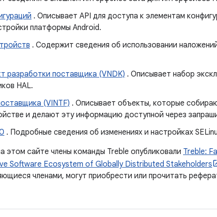
игураций
. Описывает API для доступа к элементам конфигу
стройки платформы Android.
стройств
. Содержит сведения об использовании наложений
кт разработки поставщика (VNDK)
. Описывает набор экск
ков HAL.
оставщика (VINTF)
. Описывает объекты, которые собира
йстве и делают эту информацию доступной через запраши
.0
. Подробные сведения об изменениях и настройках SELinu
на этом сайте члены команды Treble опубликовали
Treble: F
ctive Software Ecosystem of Globally Distributed Stakeholders
ляющиеся членами, могут приобрести или прочитать рефера