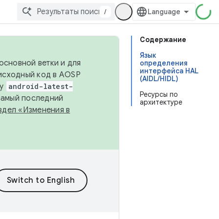
/
Содержание
Язык
основной ветки и для
определения
интерфейса HAL
исходный код в AOSP
(AIDL/HIDL)
ку
android-latest-
Ресурсы по
 самый последний
архитектуре
здел «Изменения в