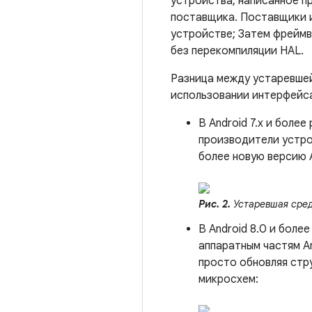
устройства, написанное п
поставщика. Поставщики 
устройстве; Затем фрейм
без перекомпиляции HAL.
Разница между устаревшей
использовании интерфейс
В Android 7.x и боле
производители устро
более новую версию A
Рис. 2.
Устаревшая сред
В Android 8.0 и бол
аппаратным частям An
просто обновляя стр
микросхем: