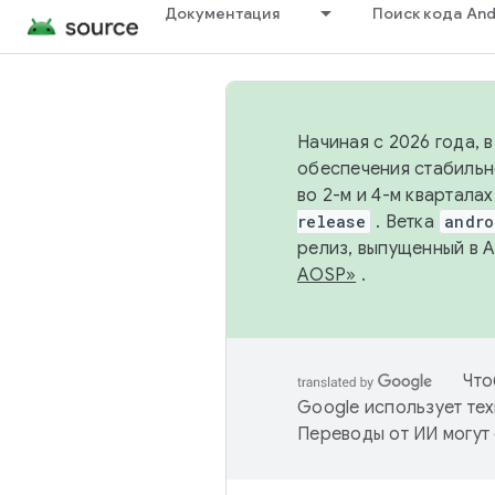
Документация
Поиск кода And
Начиная с 2026 года, 
обеспечения стабильн
во 2-м и 4-м квартала
release
. Ветка
andro
релиз, выпущенный в 
AOSP»
.
Что
Google использует тех
Переводы от ИИ могут