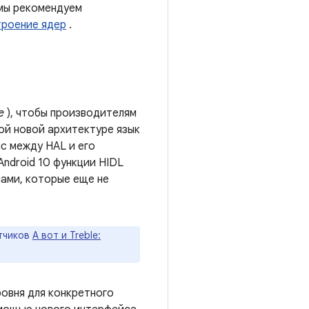
 мы рекомендуем
роение ядер
.
e
), чтобы производителям
ой новой архитектуре язык
с между HAL и его
Android 10 функции HIDL
мами, которые еще не
отчиков
А вот и Treble:
ровня для конкретного