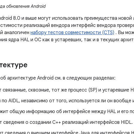
да обновления Android
ndroid 8.0 и выше могут использовать преимущества новой 
естимости реализаций вендора интерфейс вендора прове
ый аналогичен
набору тестов совместимости (CTS)
. Вы мо
я ядра HAL и ОС как в устаревших, так и в текущих архит
тектуре
об архитектуре Android см. в следующих разделах:
 связанные, сквозные, тот же процесс (SP) и устаревшие H
 по AIDL, независимо от того, используется ли он вообще 
жит общую информацию об интерфейсе между HAL и его п
т сведения о создании C++ реализаций интерфейсов HIDL.
т сведения о внешнем интерфейсе Java для интерфейсов H