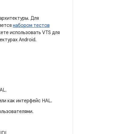
архитектуры. Для
ряется
набором тестов
жете использовать VTS для
ектурах Android.
AL.
или как интерфейс HAL.
ользователями.
IDL.