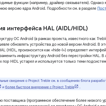
димые функции (например, драйвер связывателя). Однако
нюю версию ядра Android. Подробности см. в разделе
Пост
ия интерфейса HAL (AIDL
/
HIDL)
руктуру ОС Android (в рамках проекта, известного как
Trebl
шевле обновлять устройства до новой версии Android. В эт
AL (HIDL, произносится как «hide-l») определяет интерфей
заменить инфраструктуру Android без перестройки HAL. В 
ех пор HIDL устарел и используется только теми подсисте
ные сведения о Project Treble см. в сообщениях блога разраб
и
более быстрое внедрение с Project Treble
.
ию поставщика (программное обеспечение более низкого у