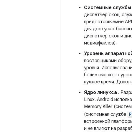
Системные службы
диспетчер окон, слу
предоставляемые AP
для доступа к базово
диспетчер окон и ди
медиафайлов).
Уровень аппаратно
поставщиками оборуд
уровня. Использовани
более высокого уров
нужное время. Допол
Ядро линукса
. Разр
Linux. Android испол
Memory Killer (систе
(системная служба
P
встроенной платформ
и не влияют на разр