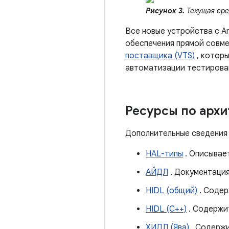
Рисунок 3.
Текущая сре
Все новые устройства с A
обеспечения прямой совм
поставщика (VTS)
, котор
автоматизации тестировани
Ресурсы по архи
Дополнительные сведения 
HAL-типы
. Описывает
АЙДЛ
. Документация
HIDL (общий)
. Содер
HIDL (С++)
. Содержи
ХИДЛ (Ява)
. Содержи