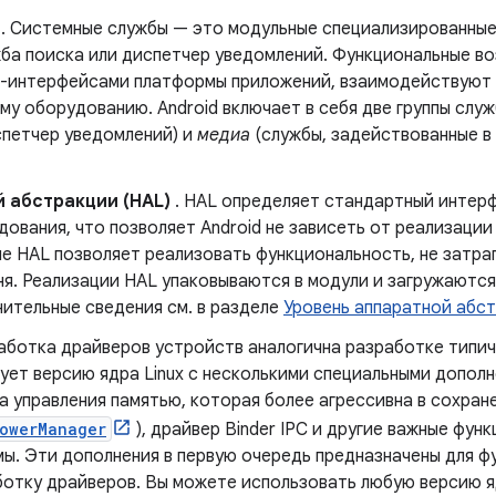
. Системные службы — это модульные специализированные
жба поиска или диспетчер уведомлений. Функциональные в
I-интерфейсами платформы приложений, взаимодействуют
му оборудованию. Android включает в себя две группы служ
спетчер уведомлений) и
медиа
(службы, задействованные в
й абстракции (HAL)
. HAL определяет стандартный интер
ования, что позволяет Android не зависеть от реализации
е HAL позволяет реализовать функциональность, не затраг
ня. Реализации HAL упаковываются в модули и загружаются
нительные сведения см. в разделе
Уровень аппаратной абст
аботка драйверов устройств аналогична разработке типи
ьзует версию ядра Linux с несколькими специальными допол
ма управления памятью, которая более агрессивна в сохране
owerManager
), драйвер Binder IPC и другие важные фун
ы. Эти дополнения в первую очередь предназначены для 
аботку драйверов. Вы можете использовать любую версию я