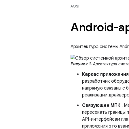
AOSP
Android-а
Архитектура системы And
Рисунок 1.
Архитектура систе
Каркас приложения
разработчик оборудо
напрямую связаны с 
реализации драйверо
Связующее МПК
. М
пересекать границы 
API-интерфейсам пла
приложения это взаи