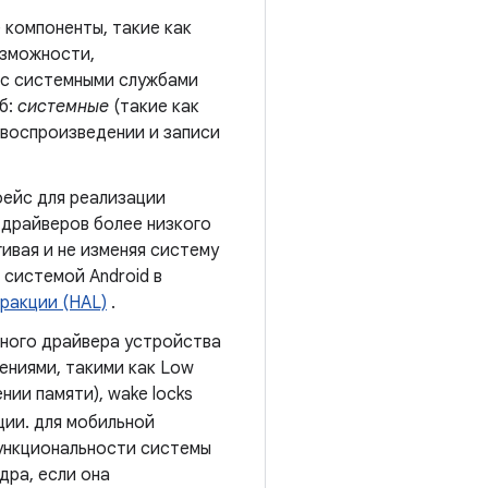
 компоненты, такие как
озможности,
 с системными службами
б:
системные
(такие как
 воспроизведении и записи
фейс для реализации
 драйверов более низкого
ивая и не изменяя систему
 системой Android в
ракции (HAL)
.
чного драйвера устройства
нениями, такими как Low
нии памяти), wake locks
кции. для мобильной
функциональности системы
дра, если она