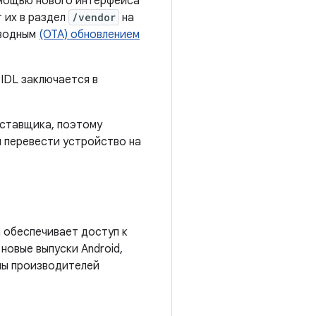
омощью нового интерфейса
 их в раздел
/vendor
на
оводным
(OTA) обновлением
IDL заключается в
оставщика, поэтому
ы перевести устройство на
а обеспечивает доступ к
новые выпуски Android,
ны производителей