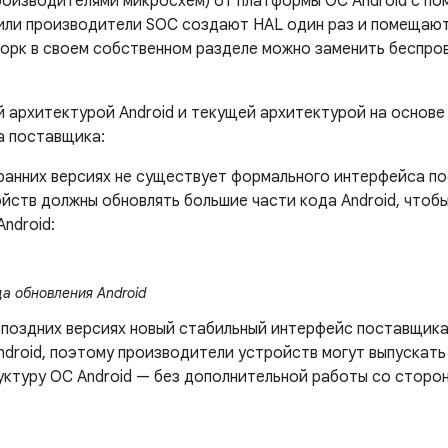
роизводителями микросхем) от платформы ОС Android с п
или производители SOC создают HAL один раз и помещают
ворк в своем собственном разделе можно заменить беспр
 архитектурой Android и текущей архитектурой на основе 
а поставщика:
е ранних версиях не существует формального интерфейса п
йств должны обновлять большие части кода Android, чтоб
ndroid:
а обновления Android
ее поздних версиях новый стабильный интерфейс поставщик
droid, поэтому производители устройств могут выпускать 
уктуру ОС Android — без дополнительной работы со сторо