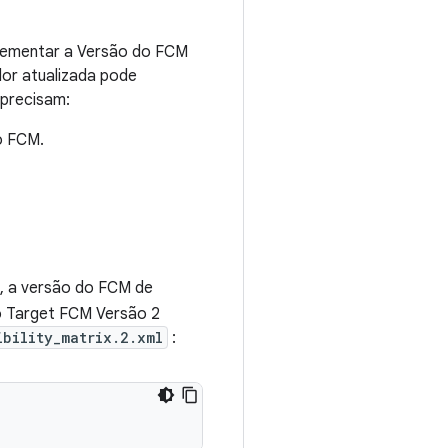
rementar a Versão do FCM
dor atualizada pode
 precisam:
o FCM.
o, a versão do FCM de
o Target FCM Versão 2
ibility_matrix.2.xml
: