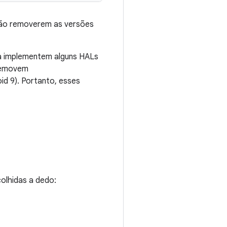
não removerem as versões
ra implementem alguns HALs
 removem
id 9). Portanto, esses
colhidas a dedo: