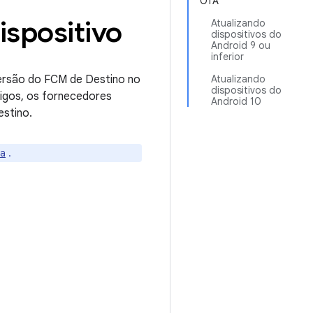
OTA
ispositivo
Atualizando
dispositivos do
Android 9 ou
inferior
Versão do FCM de Destino no
Atualizando
dispositivos do
tigos, os fornecedores
Android 10
stino.
ia
.