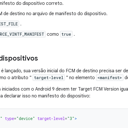
ifesto do dispositivo correto.
 de destino no arquivo de manifesto do dispositivo.
EST_FILE
.
RCE_VINTF_MANIFEST
como
true
.
dispositivos
é lançado, sua versão inicial do FCM de destino precisa ser 
omo o atributo "
target-level
" no elemento
<manifest>
de
s iniciados com o Android 9 devem ter Target FCM Version igual
a declarar isso no manifesto do dispositivo:
0"
type
=
"device"
target-level
=
"3"
>