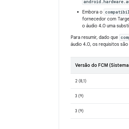
android.hardware.a
Embora o
compatibi
fornecedor com Target
o áudio 4.0 uma subst
Para resumir, dado que
com
áudio 4.0, os requisitos são
Versão do FCM (Sistema
2 (8,1)
3 (9)
3 (9)