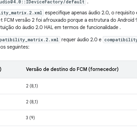
udio@4.0::IDeviceFactory/default
.
lity_matrix.2.xml
especifique apenas áudio 2.0, o requisit
 FCM versão 2 foi afrouxado porque a estrutura do Android 
ituição do áudio 2.0 HAL em termos de funcionalidade .
patibility_matrix.2.xml
requer áudio 2.0 e
compatibilit
 os seguintes:
)
Versão de destino do FCM (fornecedor)
2 (8,1)
2 (8,1)
3 (9)