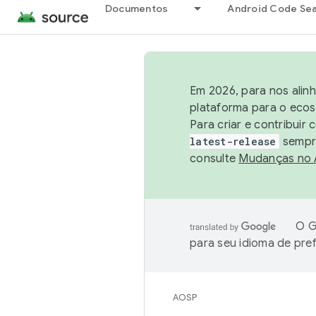
Documentos
Android Code Se
Em 2026, para nos alin
plataforma para o ecos
Para criar e contribuir
latest-release
sempre
consulte
Mudanças no
O G
para seu idioma de pre
AOSP