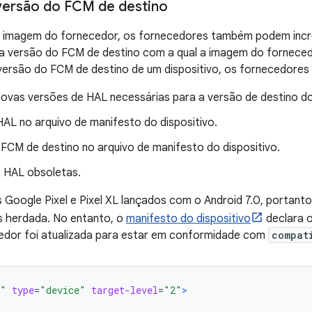
versão do FCM de destino
e imagem do fornecedor, os fornecedores também podem inc
r a versão do FCM de destino com a qual a imagem do fornece
versão do FCM de destino de um dispositivo, os fornecedores
ovas versões de HAL necessárias para a versão de destino d
HAL no arquivo de manifesto do dispositivo.
 FCM de destino no arquivo de manifesto do dispositivo.
 HAL obsoletas.
s Google Pixel e Pixel XL lançados com o Android 7.0, portant
s herdada. No entanto, o
manifesto do dispositivo
declara 
edor foi atualizada para estar em conformidade com
compat
0"
type
=
"device"
target-level
=
"2"
>