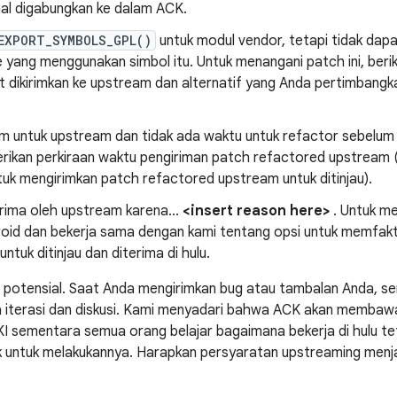
inal digabungkan ke dalam ACK.
EXPORT_SYMBOLS_GPL()
untuk modul vendor, tetapi tidak dapat
e yang menggunakan simbol itu. Untuk menangani patch ini, ber
t dikirimkan ke upstream dan alternatif yang Anda pertimban
 untuk upstream dan tidak ada waktu untuk refactor sebelum ri
erikan perkiraan waktu pengiriman patch refactored upstream (
uk mengirimkan patch refactored upstream untuk ditinjau).
rima oleh upstream karena...
<insert reason here>
. Untuk me
droid dan bekerja sama dengan kami tentang opsi untuk memfak
ntuk ditinjau dan diterima di hulu.
 potensial. Saat Anda mengirimkan bug atau tambalan Anda, s
a iterasi dan diskusi. Kami menyadari bahwa ACK akan memba
 sementara semua orang belajar bagaimana bekerja di hulu tet
untuk melakukannya. Harapkan persyaratan upstreaming menjad