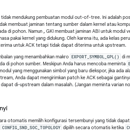
 tidak mendukung pembuatan modul out-of-tree. Ini adalah pos
idak membuat jaminan tentang sumber dalam kernel atau kompatib
 ada di pohon. Namun
,
GKI membuat jaminan ABI untuk modul 
masa pakai kernel yang didukung. Oleh karena itu, ada kelas p
erima untuk ACK tetapi tidak dapat diterima untuk upstream.
ambalan yang menambahkan makro
EXPORT_SYMBOL_GPL()
di m
ada di pohon sumber. Meskipun Anda harus mencoba meminta
odul yang menggunakan simbol yang baru diekspor, jika ada al
pstream, Anda dapat mengirimkan patch ke ACK sebagai gantiny
 dapat di-upstream dalam masalah. (Jangan meminta varian 
nyi
ra otomatis memilih konfigurasi tersembunyi yang tidak dapat 
,
CONFIG_SND_SOC_TOPOLOGY
dipilih secara otomatis ketika
C