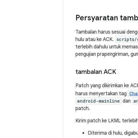
Persyaratan tamb
Tambalan harus sesuai denga
hulu atau ke ACK.
scripts/
terlebih dahulu untuk memas
pengujian prapengiriman, g
tambalan ACK
Patch yang dikirimkan ke AC
harus menyertakan tag
Cha
android-mainline
dan
a
patch.
Kirim patch ke LKML terlebih
Diterima di hulu, diga