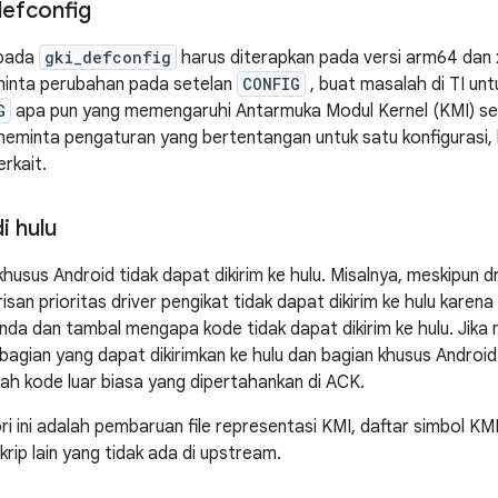
defconfig
pada
gki_defconfig
harus diterapkan pada versi arm64 dan 
eminta perubahan pada setelan
CONFIG
, buat masalah di TI u
G
apa pun yang memengaruhi Antarmuka Modul Kernel (KMI) sete
eminta pengaturan yang bertentangan untuk satu konfigurasi, 
erkait.
i hulu
husus Android tidak dapat dikirim ke hulu. Misalnya, meskipun d
arisan prioritas driver pengikat tidak dapat dikirim ke hulu karen
Anda dan tambal mengapa kode tidak dapat dikirim ke hulu. Jika
agian yang dapat dikirimkan ke hulu dan bagian khusus Android 
lah kode luar biasa yang dipertahankan di ACK.
i ini adalah pembaruan file representasi KMI, daftar simbol KM
skrip lain yang tidak ada di upstream.