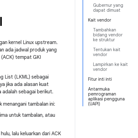
Gubernur yang
dapat dimuat
I
Kait vendor
Tambahkan
bidang vendor
ke struktur
an kernel Linux upstream.
an ada jadwal produk yang
Tentukan kait
vendor
l (ACK) tempat GKI
Lampirkan ke kait
vendor
g List (LKML) sebagai
Fitur inti inti
a jika ada alasan kuat
Antarmuka
 adalah sebagai berikut.
pemrograman
aplikasi pengguna
uk menangani tambalan ini:
(UAPI)
rima untuk tambalan, atau
ulu, lalu keluarkan dari ACK