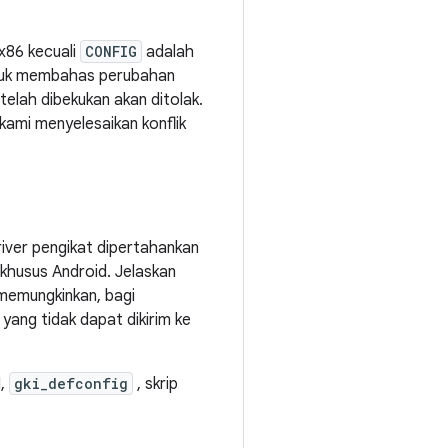
x86 kecuali
CONFIG
adalah
ntuk membahas perubahan
lah dibekukan akan ditolak.
kami menyelesaikan konflik
river pengikat dipertahankan
a khusus Android. Jelaskan
 memungkinkan, bagi
yang tidak dapat dikirim ke
I,
gki_defconfig
, skrip