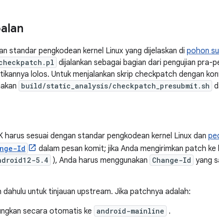
alan
n standar pengkodean kernel Linux yang dijelaskan di
pohon su
checkpatch.pl
dijalankan sebagai bagian dari pengujian pra-pe
tikannya lolos. Untuk menjalankan skrip checkpatch dengan ko
unakan
build/static_analysis/checkpatch_presubmit.sh
d
K harus sesuai dengan standar pengkodean kernel Linux dan
pe
nge-Id
dalam pesan komit; jika Anda mengirimkan patch ke
ndroid12-5.4
), Anda harus menggunakan
Change-Id
yang s
 dahulu untuk tinjauan upstream. Jika patchnya adalah:
bungkan secara otomatis ke
android-mainline
.