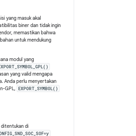
isi yang masuk akal
ilitas biner dan tidak ingin
vendor, memastikan bahwa
erubahan untuk mendukung
ana modul yang
EXPORT_SYMBOL_GPL()
asan yang valid mengapa
a. Anda perlu menyertakan
non-GPL,
EXPORT_SYMBOL()
ditentukan di
ONFIG_SND_SOC_SOF=y