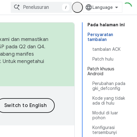
/
Pada halaman ini
Persyaratan
 kami dan memastikan
tambalan
OSP pada Q2 dan Q4.
tambalan ACK
Cabang manifes
Patch hulu
SP. Untuk mengetahui
Patch khusus
Android
Perubahan pada
gki_defconfig
Kode yang tidak
ada di hulu
Modul di luar
pohon
Konfigurasi
tersembunyi