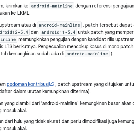
m, kirimkan ke
android-mainline
dengan referensi pengajuan
aikan ke LKML.
 upstream atau di
android-mainline
, patch tersebut dapat 
droid12-5.4
dan
android11-5.4
untuk patch yang memperba
ainline
memungkinkan pengujian dengan kandidat rilis upstre
is LTS berikutnya. Pengecualian mencakup kasus di mana patch
tch kemungkinan sudah ada di
android-mainline
).
lam
pedoman kontribusi
, patch upstream yang ditujukan unt
daftar dalam urutan kemungkinan diterima).
 yang diambil dari 'android-mainline` kemungkinan besar akan d
 masuk akal.
 dari hulu yang tidak akurat dan perlu dimodifikasi juga kemung
 masuk akal.