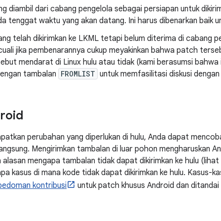
g diambil dari cabang pengelola sebagai persiapan untuk dikirim
ada tenggat waktu yang akan datang. Ini harus dibenarkan baik u
ng telah dikirimkan ke LKML tetapi belum diterima di cabang p
ecuali jika pembenarannya cukup meyakinkan bahwa patch terseb
ebut mendarat di Linux hulu atau tidak (kami berasumsi bahwa i
 dengan tambalan
FROMLIST
untuk memfasilitasi diskusi dengan 
roid
apatkan perubahan yang diperlukan di hulu, Anda dapat menco
 langsung. Mengirimkan tambalan di luar pohon mengharuskan A
alasan mengapa tambalan tidak dapat dikirimkan ke hulu (lihat
a kasus di mana kode tidak dapat dikirimkan ke hulu. Kasus-kas
pedoman kontribusi
untuk patch khusus Android dan ditanda