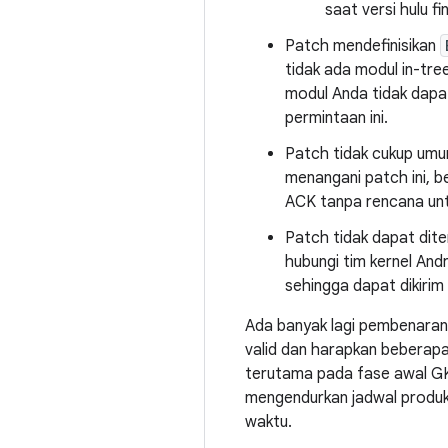
saat versi hulu f
Patch mendefinisikan
tidak ada modul in-tre
modul Anda tidak dapa
permintaan ini.
Patch tidak cukup umum
menangani patch ini, b
ACK tanpa rencana unt
Patch tidak dapat dite
hubungi tim kernel An
sehingga dapat dikirim u
Ada banyak lagi pembenaran
valid dan harapkan beberap
terutama pada fase awal GKI
mengendurkan jadwal produk 
waktu.