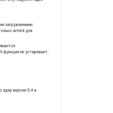
ими загружаемыми
только arm64 для
живаются
I функция не устаревает.
 ядер версии 5.4 в