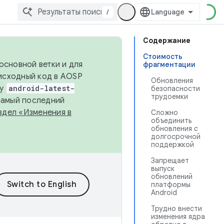
/
Содержание
Стоимость
основной ветки и для
фрагментации
исходный код в AOSP
Обновления
ку
android-latest-
безопасности
трудоемки
 самый последний
здел «Изменения в
Сложно
объединить
обновления с
долгосрочной
поддержкой
Запрещает
выпуск
обновлений
платформы
Android
Трудно внести
изменения ядра