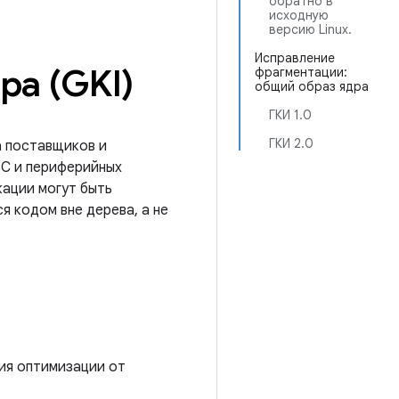
обратно в
исходную
версию Linux.
Исправление
ра (GKI)
фрагментации:
общий образ ядра
ГКИ 1.0
ГКИ 2.0
а поставщиков и
oC и периферийных
кации могут быть
я кодом вне дерева, а не
ния оптимизации от