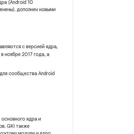
ра (Android 10
зменены). дополнен новыми
авляются с версией ядра,
в ноябре 2017 года, а
для сообщества Android
 основного ядра и
ов. GKI также
этому модули и ядро ​​