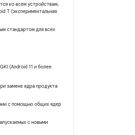
яется ко всем устройствам,
oid T (экспериментальная
овым стандартом для всех
KI (Android 11 и более
ри замене ядра продукта
янии с помощью общих ядер
запускаемых с новыми