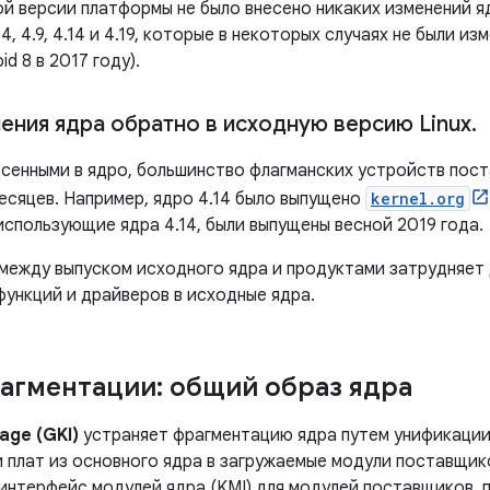
ой версии платформы не было внесено никаких изменений яд
4, 4.9, 4.14 и 4.19, которые в некоторых случаях не были и
id 8 в 2017 году).
ения ядра обратно в исходную версию Linux
.
есенными в ядро, большинство флагманских устройств пост
есяцев. Например, ядро ​​4.14 было выпущено
kernel.org
использующие ядра 4.14, были выпущены весной 2019 года.
между выпуском исходного ядра и продуктами затрудняет 
ункций и драйверов в исходные ядра.
агментации: общий образ ядра
age (GKI)
устраняет фрагментацию ядра путем унификации
 плат из основного ядра в загружаемые модули поставщик
нтерфейс модулей ядра (KMI) для модулей поставщиков, по