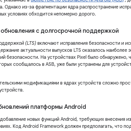
, указанные в
бюллетене по безопасности Android (ASB)
, д
а. Однако из-за фрагментации ядра распространение испр
евых условиях обходится непомерно дорого.
обновления с долгосрочной поддержкой
оддержкой (LTS)
включают исправления безопасности и ис
держание актуальности выпусков LTS оказалось наиболее
ий безопасности. На устройствах Pixel было обнаружено, 
торых сообщалось в ASB, уже были устранены для устройс
ательскими модификациями в ядрах устройств сложно про
устройств.
бновлений платформы Android
добавление новых функций Android, требующих внесения из
овиях. Код Android Framework должен предполагать, что п