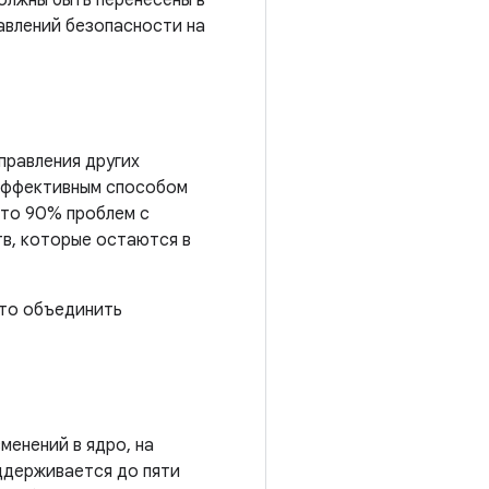
олжны быть перенесены в
авлений безопасности на
правления других
 эффективным способом
что 90% проблем с
тв, которые остаются в
сто объединить
менений в ядро, на
оддерживается до пяти