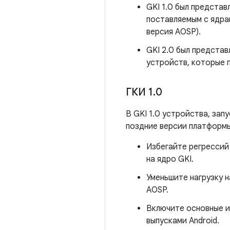
GKI 1.0 был представл
поставляемым с ядрам
версия AOSP).
GKI 2.0 был представ
устройств, которые п
ГКИ 1
.
0
В GKI 1.0 устройства, зап
поздние версии платформы
Избегайте регрессий
на ядро ​​GKI.
Уменьшите нагрузку 
AOSP.
Включите основные и
выпусками Android.