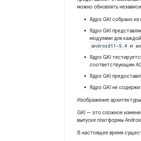
можно обновлять независи
Ядро GKI собрано из
Ядро GKI представля
модулями для каждой
android11-5.4
и
a
Ядро GKI тестируетс
соответствующим ACK
Ядро GKI предоставля
Ядро GKI не содержит
Изображение архитектуры 
GKI — это сложное изменен
выпуске платформы Android
В настоящее время сущест