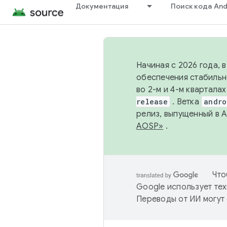
Документация
Поиск кода And
Начиная с 2026 года, 
обеспечения стабильн
во 2-м и 4-м квартала
release
. Ветка
andro
релиз, выпущенный в 
AOSP»
.
Что
Google использует тех
Переводы от ИИ могут