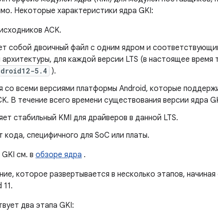
мо. Некоторые характеристики ядра GKI:
 исходников ACK.
ет собой двоичный файл с одним ядром и соответствующ
 архитектуры, для каждой версии LTS (в настоящее время 
ndroid12-5.4
).
я со всеми версиями платформы Android, которые поддер
. В течение всего времени существования версии ядра GK
ет стабильный KMI для драйверов в данной LTS.
 кода, специфичного для SoC или платы.
GKI см. в
обзоре ядра
.
ие, которое развертывается в несколько этапов, начиная с
 11.
вует два этапа GKI: