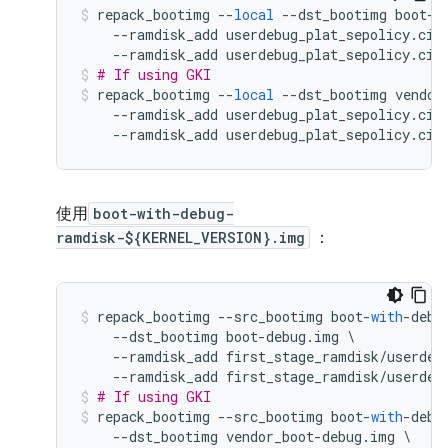
repack_bootimg 
--
local
--
dst_bootimg boot
-
d
--
ramdisk_add userdebug_plat_sepolicy
.
cil
--
ramdisk_add userdebug_plat_sepolicy
.
cil
# If using GKI
repack_bootimg 
--
local
--
dst_bootimg vendor
--
ramdisk_add userdebug_plat_sepolicy
.
cil
--
ramdisk_add userdebug_plat_sepolicy
.
cil
使用
boot-with-debug-
ramdisk-${KERNEL_VERSION}.img
：
repack_bootimg 
--
src_bootimg boot
-
with
-
debu
--
dst_bootimg boot
-
debug
.
img 
\
--
ramdisk_add first_stage_ramdisk
/
userdeb
--
ramdisk_add first_stage_ramdisk
/
userdeb
# If using GKI
repack_bootimg 
--
src_bootimg boot
-
with
-
debu
--
dst_bootimg vendor_boot
-
debug
.
img 
\