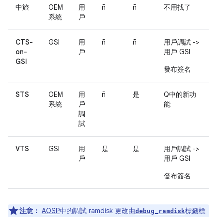
中旅
OEM
用
ñ
ñ
不用找了
系統
戶
CTS-
GSI
用
ñ
ñ
用戶調試 ->
on-
戶
用戶 GSI
GSI
發布簽名
STS
OEM
用
ñ
是
Q中的新功
系統
戶
能
調
試
VTS
GSI
用
是
是
用戶調試 ->
戶
用戶 GSI
發布簽名
注意：
AOSP
中的調試 ramdisk 更改由
標籤標
debug_ramdisk