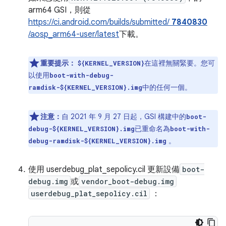
arm64 GSI，則從
https://ci.android.com/builds/submitted/
7840830
/aosp_arm64-user/latest
下載。
重要提示：
在這裡無關緊要。您可
${KERNEL_VERSION}
以使用
boot-with-debug-
中的任何一個。
ramdisk-${KERNEL_VERSION}.img
注意：
自 2021 年 9 月 27 日起，GSI 構建中的
boot-
已重命名為
debug-${KERNEL_VERSION}.img
boot-with-
。
debug-ramdisk-${KERNEL_VERSION}.img
使用 userdebug_plat_sepolicy.cil 更新設備
boot-
debug.img
或
vendor_boot-debug.img
userdebug_plat_sepolicy.cil
：