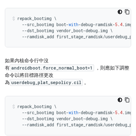
repack_bootimg 
\
--
src_bootimg boot
-
with
-
debug
-
ramdisk
-
5.4
.
img 
--
dst_bootimg vendor_boot
-
debug
.
img 
\
--
ramdisk_add first_stage_ramdisk
/
userdebug_pl
如果內核命令行中沒
有
androidboot.force_normal_boot=1
，則應如下調整
命令以將目標路徑更改
為
userdebug_plat_sepolicy.cil
。
repack_bootimg 
\
--
src_bootimg boot
-
with
-
debug
-
ramdisk
-
5.4
.
img 
--
dst_bootimg vendor_boot
-
debug
.
img 
\
--
ramdisk_add first_stage_ramdisk
/
userdebug_pl