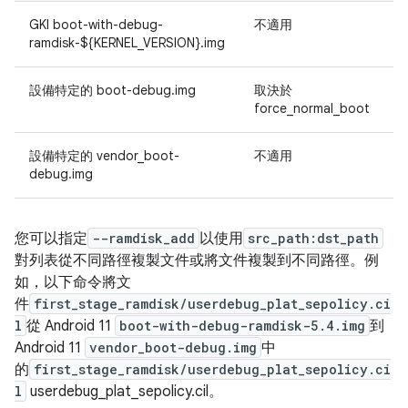
GKI boot-with-debug-
不適用
ramdisk-${KERNEL_VERSION}.img
設備特定的 boot-debug.img
取決於
取
force_normal_boot
設備特定的 vendor_boot-
不適用
取
debug.img
您可以指定
--ramdisk_add
以使用
src_path:dst_path
對列表從不同路徑複製文件或將文件複製到不同路徑。例
如，以下命令將文
件
first_stage_ramdisk/userdebug_plat_sepolicy.ci
l
從 Android 11
boot-with-debug-ramdisk-5.4.img
到
Android 11
vendor_boot-debug.img
中
的
first_stage_ramdisk/userdebug_plat_sepolicy.ci
l
userdebug_plat_sepolicy.cil。