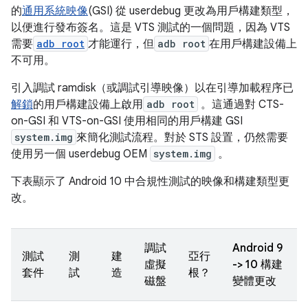
的
通用系統映像
(GSI) 從 userdebug 更改為用戶構建類型，
以便進行發布簽名。這是 VTS 測試的一個問題，因為 VTS
需要
adb root
才能運行，但
adb root
在用戶構建設備上
不可用。
引入調試 ramdisk（或調試引導映像）以在引導加載程序已
解鎖
的用戶構建設備上啟用
adb root
。這通過對 CTS-
on-GSI 和 VTS-on-GSI 使用相同的用戶構建 GSI
system.img
來簡化測試流程。對於 STS 設置，仍然需要
使用另一個 userdebug OEM
system.img
。
下表顯示了 Android 10 中合規性測試的映像和構建類型更
改。
調試
Android 9
測試
測
建
亞行
虛擬
-> 10 構建
套件
試
造
根？
磁盤
變體更改