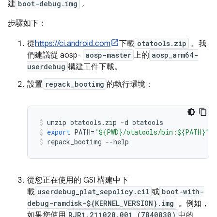
建
boot-debug.img
。
步驟如下：
從
https://ci.android.com
下載
otatools.zip
。我
們建議從 aosp-
aosp-master
上的
aosp_arm64-
userdebug
構建工件下載。
設置
repack_bootimg
的執行環境：
unzip otatools
.
zip 
-
d otatools
export
 PATH
=
"${PWD}/otatools/bin:${PATH}"
repack_bootimg 
--
help
從您正在使用的 GSI 構建中下
載
userdebug_plat_sepolicy.cil
或
boot-with-
debug-ramdisk-${KERNEL_VERSION}.img
。例如，
如果您使用
RJR1.211020.001 (7840830)
中的