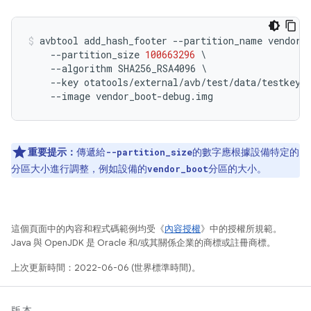
avbtool add_hash_footer 
--
partition_name vendor_
--
partition_size 
100663296
\
--
algorithm SHA256_RSA4096 
\
--
key otatools
/
external
/
avb
/
test
/
data
/
testkey_
--
image vendor_boot
-
debug
.
img
重要提示：
傳遞給
的數字應根據設備特定的
--partition_size
分區大小進行調整，例如設備的
分區的大小。
vendor_boot
這個頁面中的內容和程式碼範例均受《
內容授權
》中的授權所規範。
Java 與 OpenJDK 是 Oracle 和/或其關係企業的商標或註冊商標。
上次更新時間：2022-06-06 (世界標準時間)。
版本