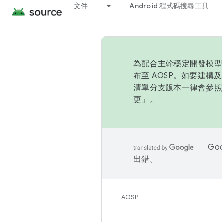
文件
Android 程式碼搜尋工具
為配合主幹穩定開發模型，
布至 AOSP。如要建構及
清單分支版本一律會參照推
更
」。
Go
出錯。
AOSP