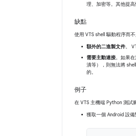
理、加密等。其他提高
缺點
使用 VTS shell 驅動程序而
額外的二進製文件
。 
需要主動連接
。如果在
潰等），則無法將 she
的。
例子
在 VTS 主機端 Python 測
獲取一個 Android 設