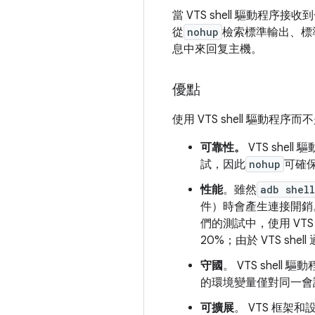
當 VTS shell 驅動程序接收
從
nohup
檢索標準輸出、標
息中來回复主機。
優點
使用 VTS shell 驅動程序而
可靠性。
VTS shell
試，因此
nohup
可確保
性能
。雖然
adb shell
件）時會產生連接開銷。 
們的測試中，使用 VTS 
20%；由於 VTS s
守國
。 VTS she
的環境變量僅對同一會
可擴展
。 VTS 框架和