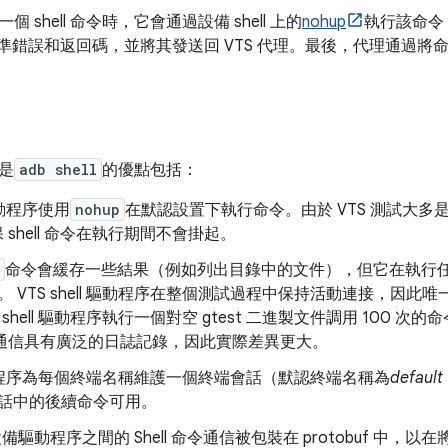
到一個 shell 命令時，它會通過設備 shell 上的
nohup
執行該命令
準錯誤和返回碼，並將其發送回 VTS 代理。最後，代理通過將
不是
adb shell
的優點包括：
 驅動程序使用
nohup
在默認設置下執行命令。由於 VTS 測試大多是
 shell 命令在執行期間不會掛起。
命令會緩存一些結果（例如列出目錄中的文件），但它在執行
VTS shell 驅動程序在整個測試過程中保持活動連接，因此唯一
shell 驅動程序執行一個對空 gtest 二進製文件調用 100 次的
hell 通信具有廣泛的日誌記錄，因此實際差異更大。
ll 驅動程序為每個終端名稱維護一個終端會話（默認終端名稱為
default
話中的後續命令可用。
設備驅動程序之間的 Shell 命令通信被包裝在 protobuf 中