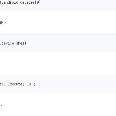
象：
表：