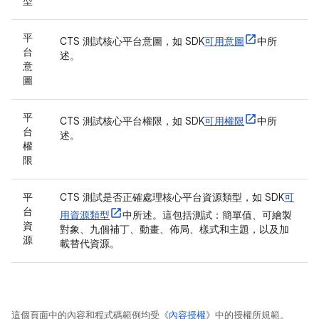
型
平
CTS 測試核心平台意圖，如 SDK
可用意圖
中所
台
述。
意
圖
平
CTS 測試核心平台權限，如 SDK
可用權限
中所
台
述。
權
限
平
CTS 測試是否正確處理核心平台資源類型，如 SDK
可
台
用資源類型
中所述。這包括測試：簡單值、可繪製
資
對象、九個補丁、動畫、佈局、樣式和主題，以及加
源
載替代資源。
這個頁面中的內容和程式碼範例均受《
內容授權
》中的授權所規範。