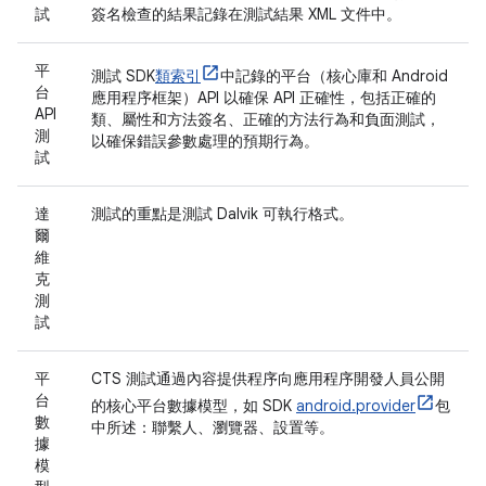
試
簽名檢查的結果記錄在測試結果 XML 文件中。
平
測試 SDK
類索引
中記錄的平台（核心庫和 Android
台
應用程序框架）API 以確保 API 正確性，包括正確的
API
類、屬性和方法簽名、正確的方法行為和負面測試，
測
以確保錯誤參數處理的預期行為。
試
達
測試的重點是測試 Dalvik 可執行格式。
爾
維
克
測
試
平
CTS 測試通過內容提供程序向應用程序開發人員公開
台
的核心平台數據模型，如 SDK
android.provider
包
數
中所述：聯繫人、瀏覽器、設置等。
據
模