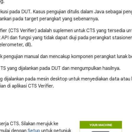
ng.
sekusi pada DUT. Kasus pengujian ditulis dalam Java sebagai peng
alankan pada target perangkat yang sebenarnya.
ifier (CTS Verifier) ​​adalah suplemen untuk CTS yang tersedia u
 API dan fungsi yang tidak dapat diuji pada perangkat stasione
elerometer, dll).
tuk pengujian manual dan mencakup komponen perangkat lunak be
 CTS yang dijalankan pada DUT dan mengumpulkan hasilnya.
ang dijalankan pada mesin desktop untuk menyediakan data atau
n di aplikasi CTS Verifier.
erja CTS. Silakan merujuk ke
imulai dengan
Setup
untuk petunjuk