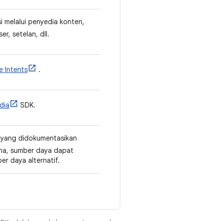
i melalui penyedia konten,
r, setelan, dll.
e Intents
.
dia
SDK.
i yang didokumentasikan
hana, sumber daya dapat
r daya alternatif.