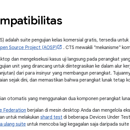
ompatibilitas
S) adalah suite pengujian kelas komersial gratis, tersedia untuk
Open Source Project (AOSP)
. CTS mewakili "mekanisme" komp
ktop dan mengeksekusi kasus uji langsung pada perangkat yan
jian unit yang dirancang untuk diintegrasikan ke dalam alur kerj
jutan) dari para insinyur yang membangun perangkat. Tujuann
ian sejak dini, dan memastikan bahwa perangkat lunak tetap 
jian otomatis yang menggunakan dua komponen perangkat luna
e Federation
berjalan di mesin desktop Anda dan mengelola ekse
n untuk melakukan
shard test
di beberapa Devices Under Test
a ulang suite
untuk mencoba lagi kegagalan saja daripada suite