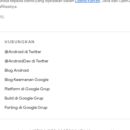
unduk kepada lisensi yang dijelaskan dalam
Lisensi Konten
. Java dan Open
iliasinya.
TC.
HUBUNGKAN
@Android di Twitter
@AndroidDev di Twitter
Blog Android
Blog Keamanan Google
Platform di Google Grup
Build di Google Grup
Porting di Google Grup