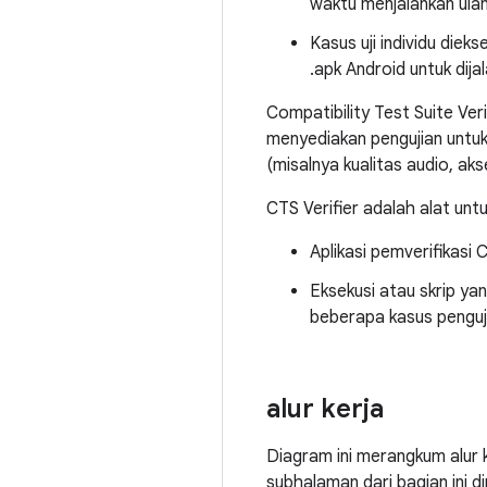
waktu menjalankan ula
Kasus uji individu diek
.apk Android untuk dij
Compatibility Test Suite Ver
menyediakan pengujian untuk
(misalnya kualitas audio, aks
CTS Verifier adalah alat un
Aplikasi pemverifikasi
Eksekusi atau skrip y
beberapa kasus pengujia
alur kerja
Diagram ini merangkum alur k
subhalaman dari bagian ini d