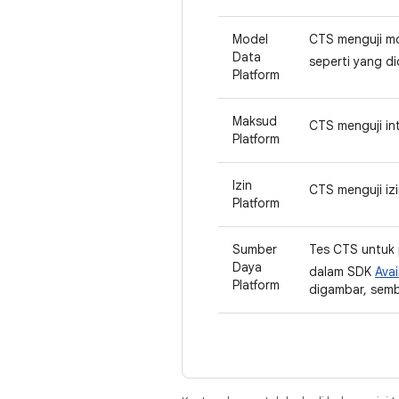
Model
CTS menguji mo
Data
seperti yang d
Platform
Maksud
CTS menguji in
Platform
Izin
CTS menguji izi
Platform
Sumber
Tes CTS untuk 
Daya
dalam SDK
Ava
Platform
digambar, semb