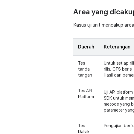
Area yang dicaku
Kasus uji unit mencakup area
Daerah
Keterangan
Tes
Untuk setiap ri
tanda
rilis. CTS beri
tangan
Hasil dari peme
Tes API
Uji API platfor
Platform
SDK untuk mema
metode yang be
parameter yang
Tes
Pengujian berf
Dalvik