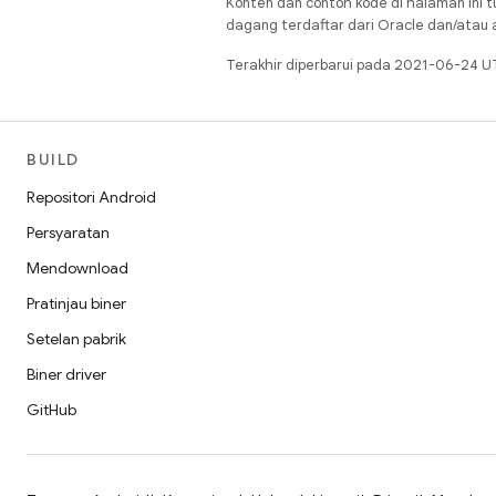
Konten dan contoh kode di halaman ini t
dagang terdaftar dari Oracle dan/atau af
Terakhir diperbarui pada 2021-06-24 U
BUILD
Repositori Android
Persyaratan
Mendownload
Pratinjau biner
Setelan pabrik
Biner driver
GitHub