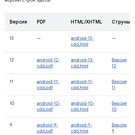
версии строк здесь:
Версия
PDF
HTML/XHTML
Струны
13
—
android-13-
—
cdd.html
12
android-12-
android-12-
Версия
cdd.pdf
cdd.html
12
11
android-11-
android-11-
Версия
cdd.pdf
cdd.html
11
10
android-10-
android-10-
Версия
cdd.pdf
cdd.html
10
9
android-9-
android-9-
Версия
cdd.pdf
cdd.html
9