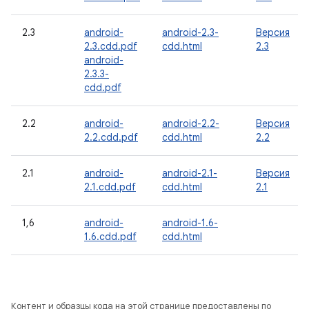
2.3
android-
android-2.3-
Версия
2.3.cdd.pdf
cdd.html
2.3
android-
2.3.3-
cdd.pdf
2.2
android-
android-2.2-
Версия
2.2.cdd.pdf
cdd.html
2.2
2.1
android-
android-2.1-
Версия
2.1.cdd.pdf
cdd.html
2.1
1,6
android-
android-1.6-
1.6.cdd.pdf
cdd.html
Контент и образцы кода на этой странице предоставлены по