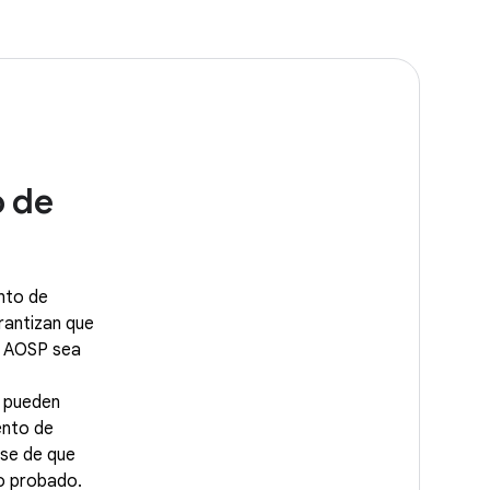
o de
nto de
rantizan que
e AOSP sea
 pueden
ento de
rse de que
go probado.