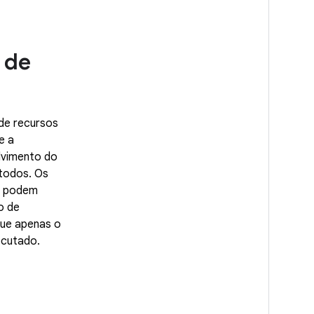
 de
de recursos
e a
lvimento do
 todos. Os
P podem
o de
que apenas o
ecutado.