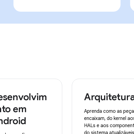
esenvolvim
Arquitetur
nto em
Aprenda como as peça
ndroid
encaixam, do kernel ao
HALs e aos componen
do sistema atualizáveis