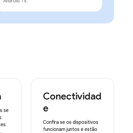
Android TV.
a
Conectividad
e
s se
s
Confira se os dispositivos
tes
funcionam juntos e estão
.