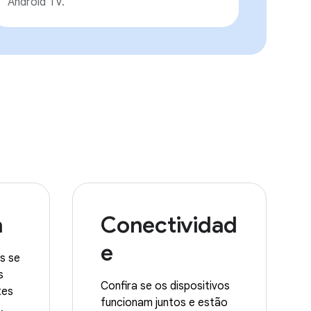
Android TV.
a
Conectividad
e
s se
s
Confira se os dispositivos
tes
funcionam juntos e estão
.