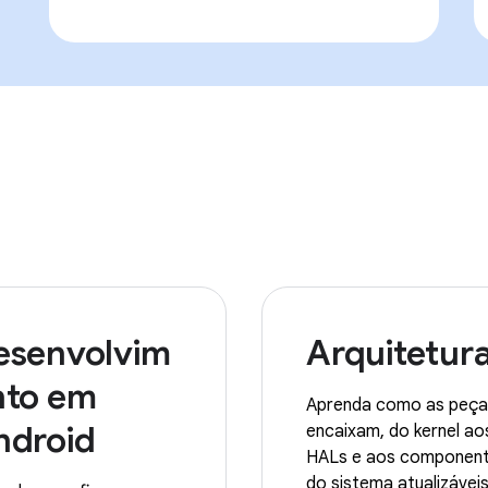
esenvolvim
Arquitetur
nto em
Aprenda como as peça
ndroid
encaixam, do kernel ao
HALs e aos componen
do sistema atualizáveis