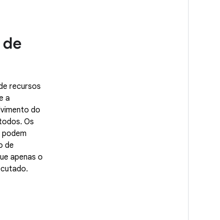
 de
de recursos
e a
lvimento do
 todos. Os
P podem
o de
que apenas o
ecutado.