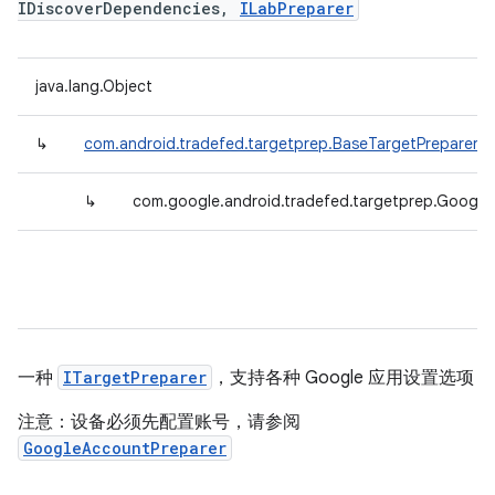
IDiscoverDependencies,
ILabPreparer
java.lang.Object
↳
com.android.tradefed.targetprep.BaseTargetPreparer
↳
com.google.android.tradefed.targetprep.Googl
一种
ITargetPreparer
，支持各种 Google 应用设置选项
注意：设备必须先配置账号，请参阅
GoogleAccountPreparer