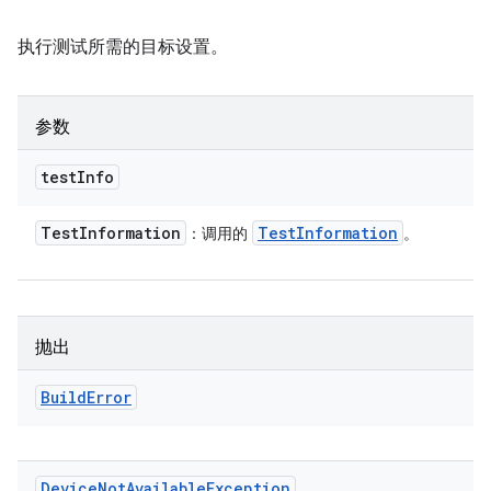
执行测试所需的目标设置。
参数
test
Info
Test
Information
Test
Information
：调用的
。
抛出
Build
Error
Device
Not
Available
Exception