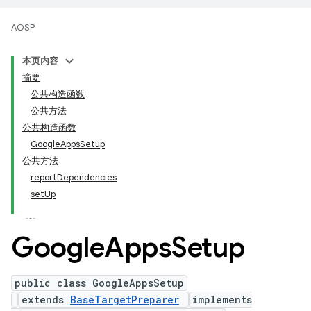
AOSP
本页内容
摘要
公共构造函数
公共方法
公共构造函数
GoogleAppsSetup
公共方法
reportDependencies
setUp
Google
Apps
Setup
public class GoogleAppsSetup
extends
BaseTargetPreparer
implements