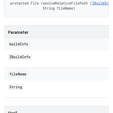
protected File resolveRelativeFilePath (
IBuildInfo
                String fileName)
Parameter
build
Info
IBuild
Info
file
Name
String