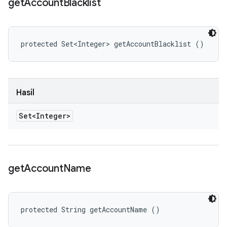
get
Account
Blacklist
protected Set<Integer> getAccountBlacklist ()
Hasil
Set<Integer>
get
Account
Name
protected String getAccountName ()