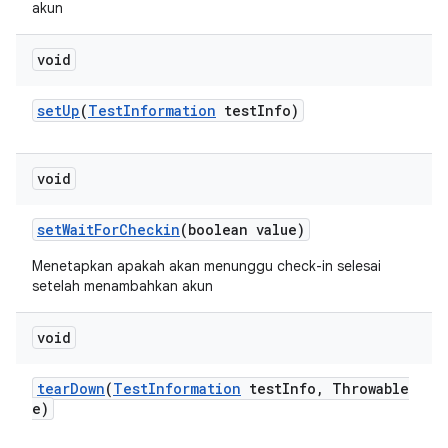
akun
void
set
Up
(
Test
Information
test
Info)
void
set
Wait
For
Checkin
(boolean value)
Menetapkan apakah akan menunggu check-in selesai
setelah menambahkan akun
void
tear
Down
(
Test
Information
test
Info
,
Throwable
e)