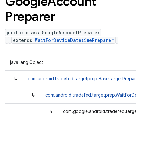
Google
Account
Preparer
public class GoogleAccountPreparer
extends
WaitForDeviceDatetimePreparer
java.lang.Object
↳
com.android.tradefed.targetprep.BaseTargetPreparer
↳
com.android.tradefed.targetprep.WaitForDev
↳
com.google.android.tradefed.target