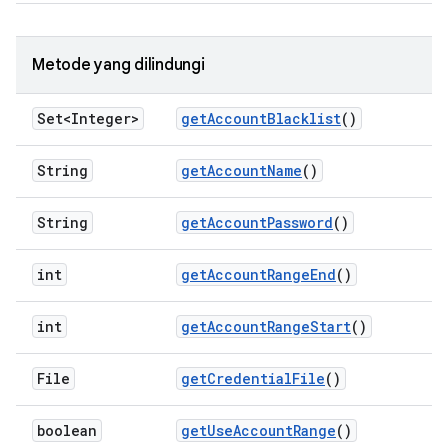
Metode yang dilindungi
Set<Integer>
get
Account
Blacklist
()
String
get
Account
Name
()
String
get
Account
Password
()
int
get
Account
Range
End
()
int
get
Account
Range
Start
()
File
get
Credential
File
()
boolean
get
Use
Account
Range
()