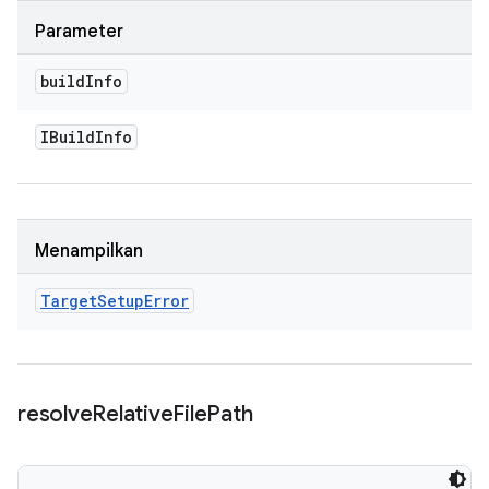
Parameter
build
Info
IBuild
Info
Menampilkan
Target
Setup
Error
resolve
Relative
File
Path