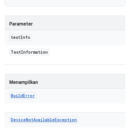
Parameter
test
Info
Test
Information
Menampilkan
Build
Error
Device
Not
Available
Exception