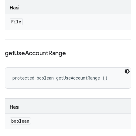
Hasil
File
get
Use
Account
Range
protected boolean getUseAccountRange ()
Hasil
boolean