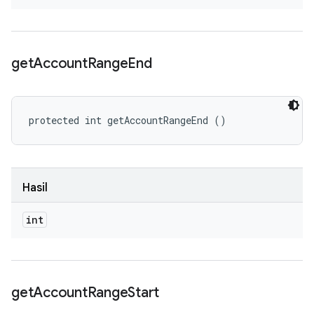
get
Account
Range
End
protected int getAccountRangeEnd ()
Hasil
int
get
Account
Range
Start