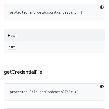
protected int getAccountRangeStart ()
Hasil
int
get
Credential
File
protected File getCredentialFile ()