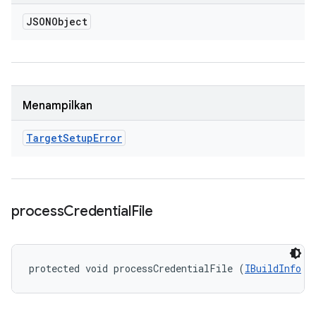
JSONObject
Menampilkan
Target
Setup
Error
process
Credential
File
protected void processCredentialFile (
IBuildInfo
 b