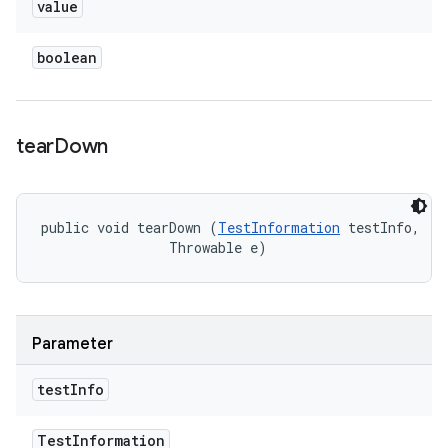
value
boolean
tear
Down
public void tearDown (
TestInformation
 testInfo, 

                Throwable e)
Parameter
test
Info
Test
Information