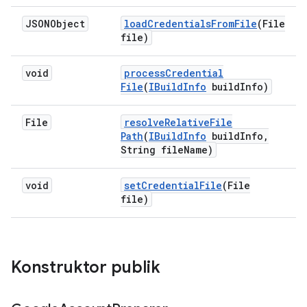
JSONObject
load
Credentials
From
File
(File
file)
void
process
Credential
File
(
IBuild
Info
build
Info)
File
resolve
Relative
File
Path
(
IBuild
Info
build
Info
,
String file
Name)
void
set
Credential
File
(File
file)
Konstruktor publik