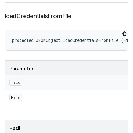
load
Credentials
From
File
protected JSONObject loadCredentialsFromFile (Fil
Parameter
file
File
Hasil