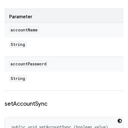
Parameter
account
Name
String
account
Password
String
set
Account
Sync
public void setAccountSync (boolean value)