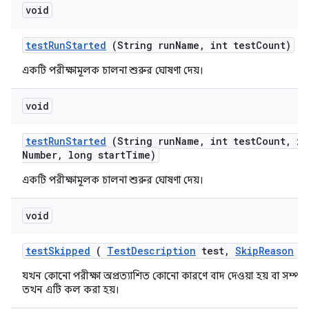
void
test
Run
Started
(String run
Name
,
int test
Count)
একটি পরীক্ষামূলক চালনা শুরুর ঘোষণা দেয়।
void
test
Run
Started
(String run
Name
,
int test
Count
,
in
Number
,
long start
Time)
একটি পরীক্ষামূলক চালনা শুরুর ঘোষণা দেয়।
void
test
Skipped
(
Test
Description
test
,
Skip
Reason
re
যখন কোনো পরীক্ষা অপ্রত্যাশিত কোনো কারণে বাদ দেওয়া হয় বা সম্পাদি
তখন এটি কল করা হয়।