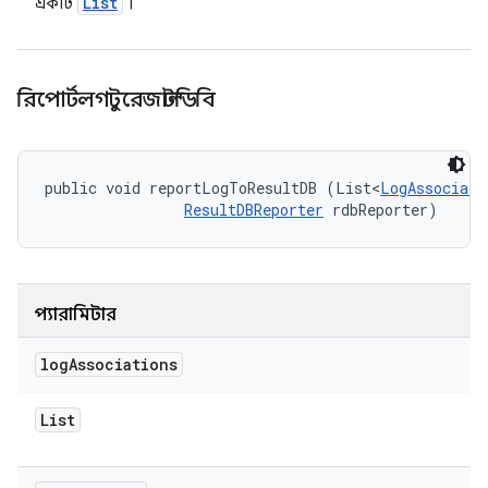
List
একটি
।
রিপোর্টলগটুরেজাল্টডিবি
public void reportLogToResultDB (List<
LogAssociati
ResultDBReporter
 rdbReporter)
প্যারামিটার
log
Associations
List