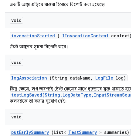
একটি আহ্বান এড়িয়ে যাওয়া হিসাবে রিপোর্ট করা হয়েছে।
void
invocation
Started
(
IInvocation
Context
context)
টেস্ট আহ্বানের সূচনা রিপোর্ট করে।
void
log
Association
(String data
Name
,
Log
File
log)
কিছু ক্ষেত্রে, লগ অবশ্যই টেস্ট কেসের সাথে দৃঢ়ভাবে যুক্ত থাকতে হবে, ক
testLogSaved(String,LogDataType,InputStreamSourc
কলব্যাকে তা করার সুযোগ নেই।
void
put
Early
Summary
(List<
Test
Summary
> summaries)