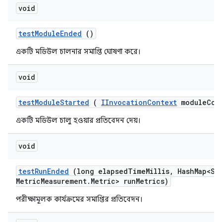
void
test
Module
Ended
()
একটি মডিউল চালনার সমাপ্তি ঘোষণা করে।
void
test
Module
Started
(
IInvocation
Context
module
Con
একটি মডিউল চালু হওয়ার প্রতিবেদন দেয়।
void
test
Run
Ended
(long elapsed
Time
Millis
,
Hash
Map<St
Metric
Measurement
.
Metric> run
Metrics)
পরীক্ষামূলক কার্যক্রমের সমাপ্তির প্রতিবেদন।