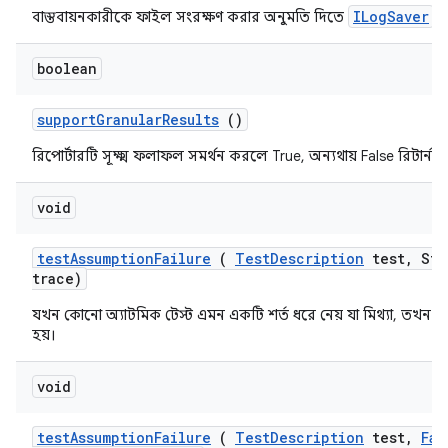
ILogSaver
বাস্তবায়নকারীকে ফাইল সংরক্ষণ করার অনুমতি দিতে
স
boolean
support
Granular
Results
()
রিপোর্টারটি সূক্ষ্ম ফলাফল সমর্থন করলে True, অন্যথায় False রিটার্ন 
void
test
Assumption
Failure
(
Test
Description
test
,
Str
trace)
যখন কোনো অ্যাটমিক টেস্ট এমন একটি শর্ত ধরে নেয় যা মিথ্যা, তখন 
হয়।
void
test
Assumption
Failure
(
Test
Description
test
,
Fai