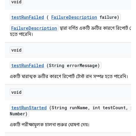
void
test
Run
Failed
(
Failure
Description
failure)
FailureDescription
দ্বারা বর্ণিত একটি ত্রুটির কারণে রিপোর্ট টেস্
হতে পারেনি।
void
test
Run
Failed
(String error
Message)
একটি মারাত্মক ত্রুটির কারণে রিপোর্ট টেস্ট রান সম্পন্ন হতে পারেনি।
void
test
Run
Started
(String run
Name
,
int test
Count
,
in
Number)
একটি পরীক্ষামূলক চালনা শুরুর ঘোষণা দেয়।