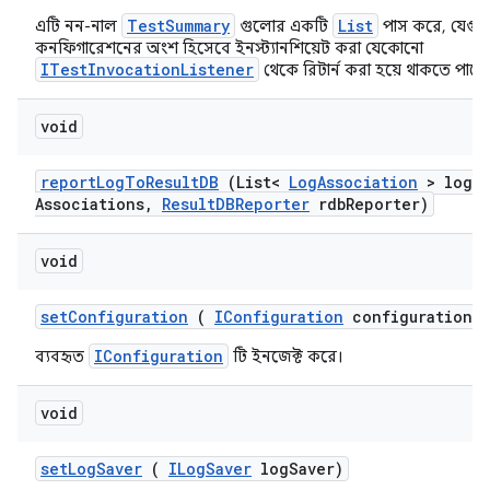
TestSummary
List
এটি নন-নাল
গুলোর একটি
পাস করে, যেগু
কনফিগারেশনের অংশ হিসেবে ইনস্ট্যানশিয়েট করা যেকোনো
ITestInvocationListener
থেকে রিটার্ন করা হয়ে থাকতে পারে
void
report
Log
To
Result
DB
(List<
Log
Association
> log
Associations
,
Result
DBReporter
rdb
Reporter)
void
set
Configuration
(
IConfiguration
configuration)
IConfiguration
ব্যবহৃত
টি ইনজেক্ট করে।
void
set
Log
Saver
(
ILog
Saver
log
Saver)