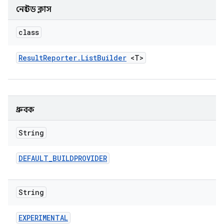
নেস্টেড ক্লাস
class
Result
Reporter
.
List
Builder
<T>
ধ্রুবক
String
DEFAULT
_
BUILDPROVIDER
String
EXPERIMENTAL