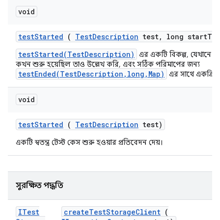
void
test
Started
(
Test
Description
test
,
long start
Ti
testStarted(TestDescription)
এর একটি বিকল্প, যেখানে আম
কখন শুরু হয়েছিল তাও উল্লেখ করি, এবং সঠিক পরিমাপের জন্য
testEnded(TestDescription,long,Map)
এর সাথে একত্রিত 
void
test
Started
(
Test
Description
test)
একটি স্বতন্ত্র টেস্ট কেস শুরু হওয়ার প্রতিবেদন দেয়।
সুরক্ষিত পদ্ধতি
ITest
create
Test
Storage
Client
(