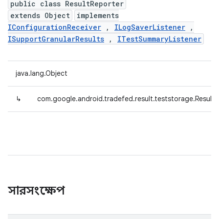
public class ResultReporter
extends Object
implements
IConfigurationReceiver
,
ILogSaverListener
,
ISupportGranularResults
,
ITestSummaryListener
java.lang.Object
↳
com.google.android.tradefed.result.teststorage.Result
সারসংক্ষেপ