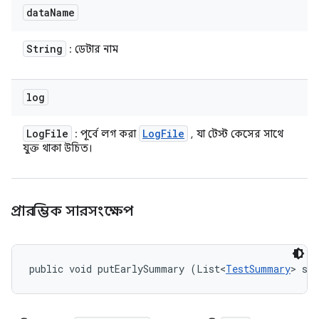
data
Name
String
: ডেটার নাম
log
Log
File
Log
File
: পূর্বে লগ করা
, যা টেস্ট কেসের সাথে
যুক্ত থাকা উচিত।
প্রারম্ভিক সারসংক্ষেপ
public void putEarlySummary (List<
TestSummary
> su