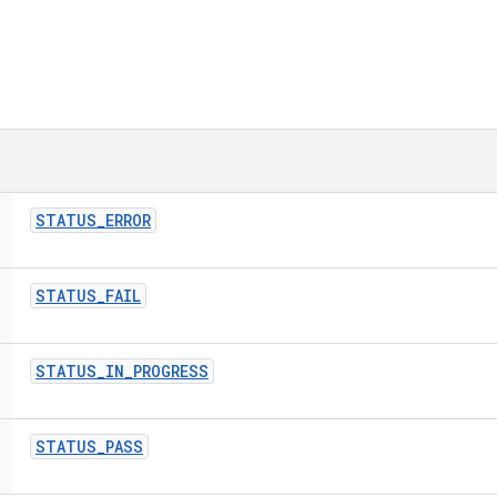
STATUS
_
ERROR
STATUS
_
FAIL
STATUS
_
IN
_
PROGRESS
STATUS
_
PASS