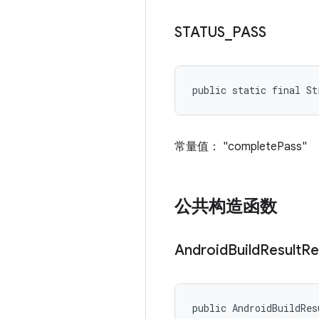
STATUS
_
PASS
public static final St
常量值： "completePass"
公共构造函数
Android
Build
Result
Re
public AndroidBuildRes