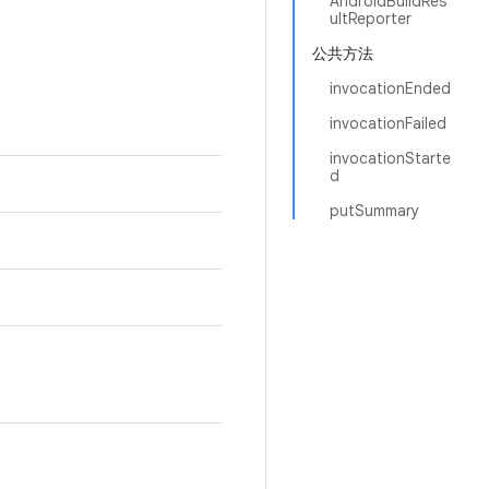
AndroidBuildRes
ultReporter
公共方法
invocationEnded
invocationFailed
invocationStarte
d
putSummary