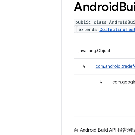
Android
Bu
public class AndroidBu
extends
CollectingTes
java.lang.Object
↳
com.android.tradefe
↳
com.google
向 Android Build API 报