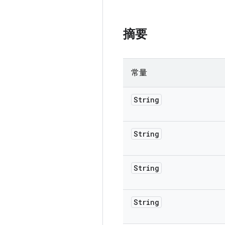
摘要
常量
String
String
String
String