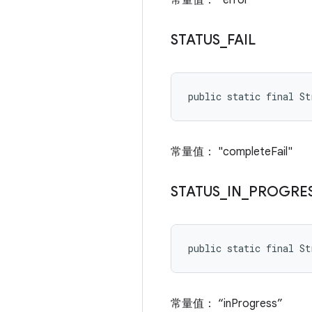
常量值： "error"
STATUS
_
FAIL
public static final S
常量值： "completeFail"
STATUS
_
IN
_
PROGRE
public static final S
常量值： “inProgress”