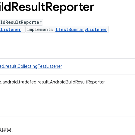
ild
Result
Reporter
ildResultReporter
tListener
implements
ITestSummaryListener
d.result.CollectingTestListener
.android.tradefed.result.AndroidBuildResultReporter
告测试结果。