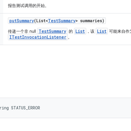
报告测试调用的开始。
put
Summary
(List<
Test
Summary
> summaries)
TestSummary
List
List
传递一个非 null
的
，该
可能来自作
ITestInvocationListener
。
ring STATUS_ERROR