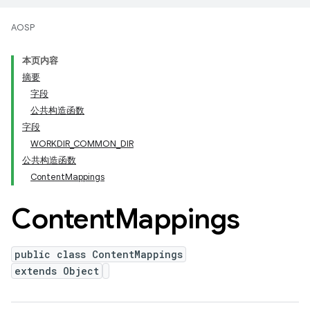
AOSP
本页内容
摘要
字段
公共构造函数
字段
WORKDIR_COMMON_DIR
公共构造函数
ContentMappings
Content
Mappings
public class ContentMappings
extends Object