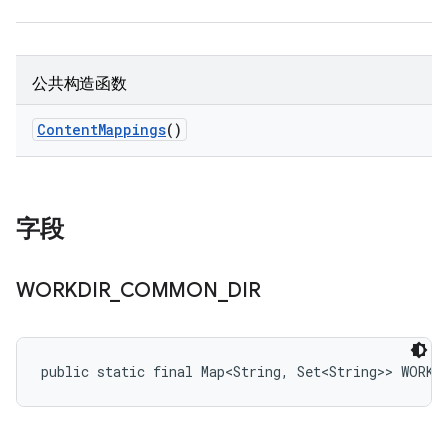
公共构造函数
Content
Mappings
()
字段
WORKDIR
_
COMMON
_
DIR
public static final Map<String, Set<String>> WORKD