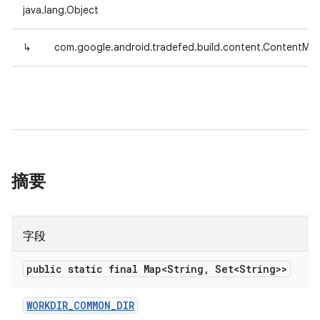
java.lang.Object
↳
com.google.android.tradefed.build.content.ContentMa
摘要
字段
public static final Map<String
,
Set<String>>
WORKDIR
_
COMMON
_
DIR