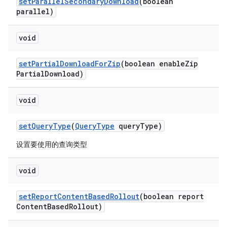
set
Parallel
Secondary
Download
(boolean
parallel)
void
set
Partial
Download
For
Zip
(boolean enable
Zip
Partial
Download)
void
set
Query
Type
(
Query
Type
query
Type)
设置要使用的查询类型
void
set
Report
Content
Based
Rollout
(boolean report
Content
Based
Rollout)