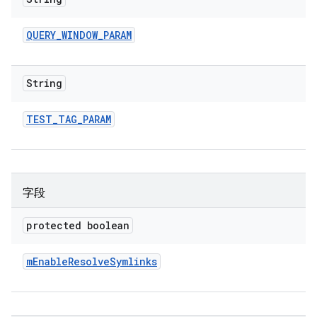
QUERY
_
WINDOW
_
PARAM
String
TEST
_
TAG
_
PARAM
字段
protected boolean
m
Enable
Resolve
Symlinks