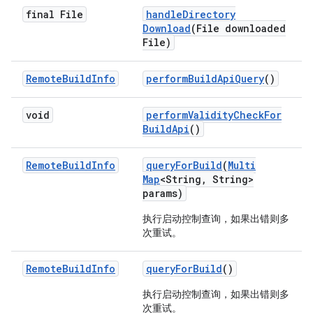
final File
handle
Directory
Download
(File downloaded
File)
Remote
Build
Info
perform
Build
Api
Query
()
void
perform
Validity
Check
For
Build
Api
()
Remote
Build
Info
query
For
Build
(
Multi
Map
<String
,
String>
params)
执行启动控制查询，如果出错则多
次重试。
Remote
Build
Info
query
For
Build
()
执行启动控制查询，如果出错则多
次重试。