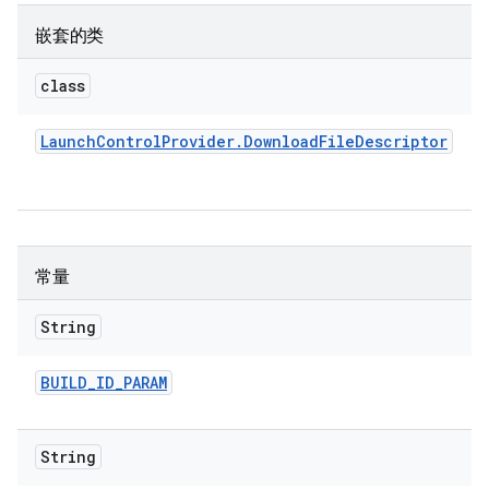
嵌套的类
class
Launch
Control
Provider
.
Download
File
Descriptor
常量
String
BUILD
_
ID
_
PARAM
String