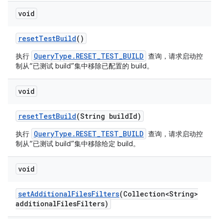
void
reset
Test
Build
()
QueryType.RESET_TEST_BUILD
执行
查询，请求启动控
制从“已测试 build”集中移除已配置的 build。
void
reset
Test
Build
(String build
Id)
QueryType.RESET_TEST_BUILD
执行
查询，请求启动控
制从“已测试 build”集中移除给定 build。
void
set
Additional
Files
Filters
(Collection<String>
additional
Files
Filters)