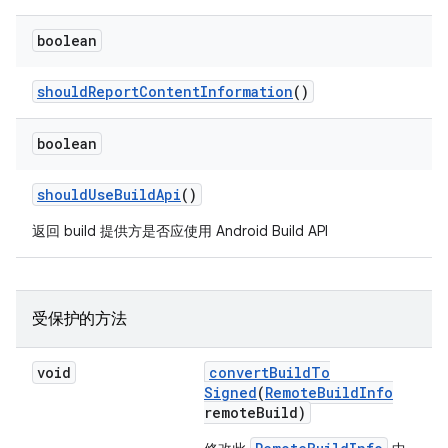
boolean
should
Report
Content
Information
()
boolean
should
Use
Build
Api
()
返回 build 提供方是否应使用 Android Build API
受保护的方法
void
convert
Build
To
Signed
(
Remote
Build
Info
remote
Build)