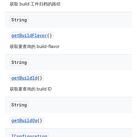
获取 build 工件归档的路径
String
get
Build
Flavor
()
获取要查询的 build-flavor
String
get
Build
Id
()
获取要查询的 build ID
String
get
Build
Os
()
IConfiguration