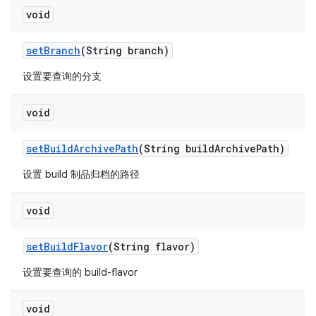
void
set
Branch
(String branch)
设置要查询的分支
void
set
Build
Archive
Path
(String build
Archive
Path)
设置 build 制品归档的路径
void
set
Build
Flavor
(String flavor)
设置要查询的 build-flavor
void