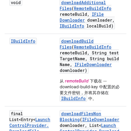
void
download
Additional
Files
(
Remote
Build
Info
remote
Build
,
IFile
Downloader
downloader
,
IBuild
Info
local
Build)
IBuild
Info
download
Build
Files
(
Remote
Build
Info
remote
Build
,
String test
Target
Name
,
String build
Name
,
IFile
Downloader
downloader)
从
remoteBuild
下载在 --
download-build-key 中配置的必
要文件密钥，并将其存储在
IBuildInfo
中。
final
download
Files
Non
List<Entry<
Launch
Blocking
(
IFile
Downloader
Control
Provider
.
downloader
,
List<
Launch