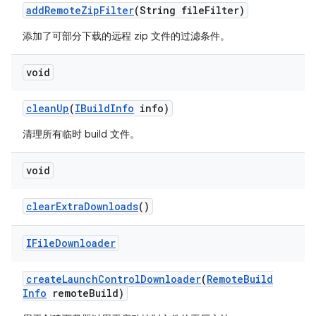
add
Remote
Zip
Filter
(String file
Filter)
添加了可部分下载的远程 zip 文件的过滤条件。
void
clean
Up
(
IBuild
Info
info)
清理所有临时 build 文件。
void
clear
Extra
Downloads
()
IFile
Downloader
create
Launch
Control
Downloader
(
Remote
Build
Info
remote
Build)