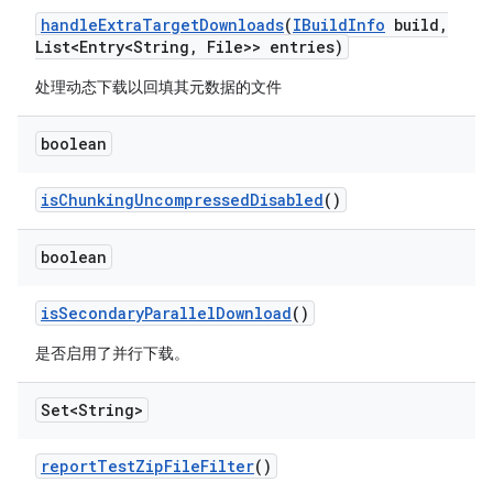
handle
Extra
Target
Downloads
(
IBuild
Info
build
,
List<Entry<String
,
File>> entries)
处理动态下载以回填其元数据的文件
boolean
is
Chunking
Uncompressed
Disabled
()
boolean
is
Secondary
Parallel
Download
()
是否启用了并行下载。
Set<String>
report
Test
Zip
File
Filter
()