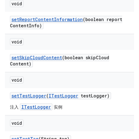
void
set
Report
Content
Information
(boolean report
Content
Info)
void
set
Skip
Cloud
Content
(boolean skip
Cloud
Content)
void
set
Test
Logger
(
ITest
Logger
test
Logger)
ITestLogger
注入
实例
void
set
Test
Tag
(String tag)