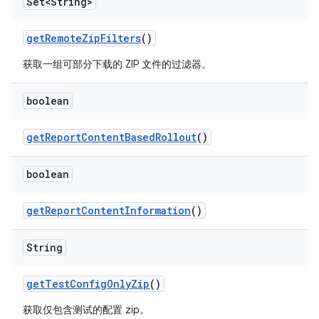
Set<String>
get
Remote
Zip
Filters
()
获取一组可部分下载的 ZIP 文件的过滤器。
boolean
get
Report
Content
Based
Rollout
()
boolean
get
Report
Content
Information
()
String
get
Test
Config
Only
Zip
()
获取仅包含测试的配置 zip。