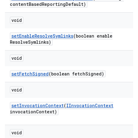
content
Based
Reporting
Default)
void
set
Enable
Resolve
Symlinks
(boolean enable
Resolve
Symlinks)
void
set
Fetch
Signed
(boolean fetch
Signed)
void
set
Invocation
Context
(
IInvocation
Context
invocation
Context)
void