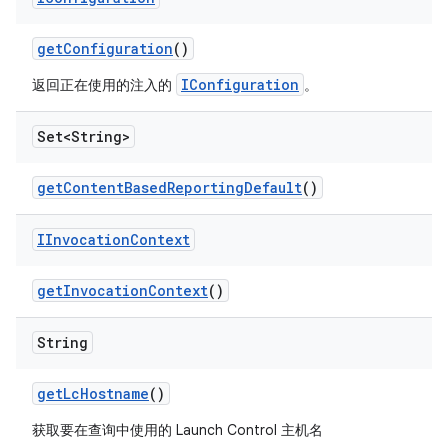
get
Configuration
()
IConfiguration
返回正在使用的注入的
。
Set<String>
get
Content
Based
Reporting
Default
()
IInvocation
Context
get
Invocation
Context
()
String
get
Lc
Hostname
()
获取要在查询中使用的 Launch Control 主机名