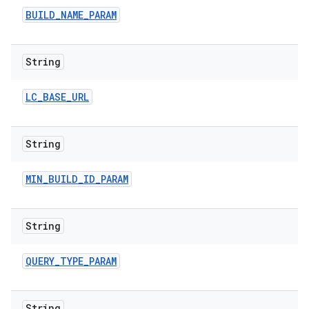
BUILD
_
NAME
_
PARAM
String
LC
_
BASE
_
URL
String
MIN
_
BUILD
_
ID
_
PARAM
String
QUERY
_
TYPE
_
PARAM
String