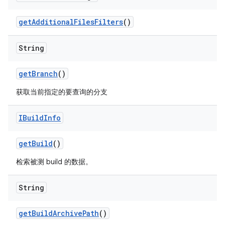
get
Additional
Files
Filters
()
String
get
Branch
()
获取当前指定的要查询的分支
IBuild
Info
get
Build
()
检索被测 build 的数据。
String
get
Build
Archive
Path
()