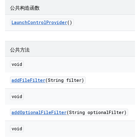
公共构造函数
Launch
Control
Provider
()
公共方法
void
add
File
Filter
(String filter)
void
add
Optional
File
Filter
(String optional
Filter)
void