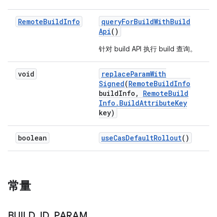
Remote
Build
Info
query
For
Build
With
Build
Api
()
针对 build API 执行 build 查询。
void
replace
Param
With
Signed
(
Remote
Build
Info
build
Info
,
Remote
Build
Info
.
Build
Attribute
Key
key)
boolean
use
Cas
Default
Rollout
()
常量
BUILD
_
ID
_
PARAM