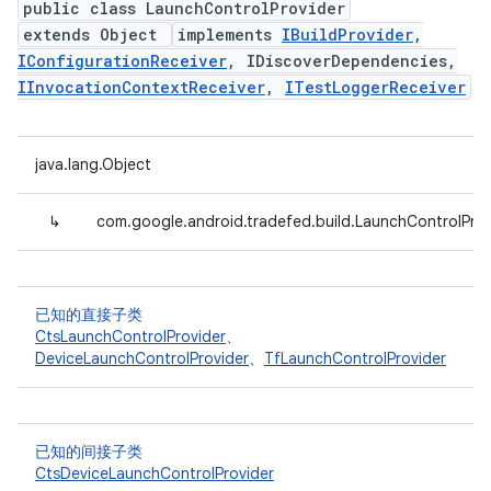
public class LaunchControlProvider
extends Object
implements
IBuildProvider
,
IConfigurationReceiver
, IDiscoverDependencies,
IInvocationContextReceiver
,
ITestLoggerReceiver
java.lang.Object
↳
com.google.android.tradefed.build.LaunchControlProv
已知的直接子类
CtsLaunchControlProvider
、
DeviceLaunchControlProvider
、
TfLaunchControlProvider
已知的间接子类
CtsDeviceLaunchControlProvider