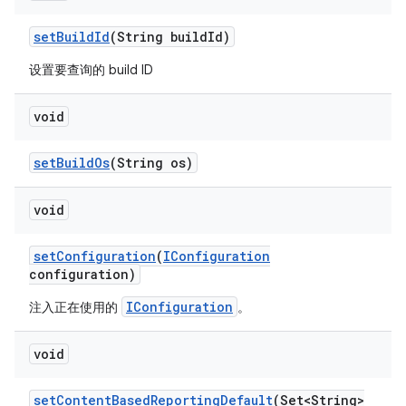
set
Build
Id
(String build
Id)
设置要查询的 build ID
void
set
Build
Os
(String os)
void
set
Configuration
(
IConfiguration
configuration)
IConfiguration
注入正在使用的
。
void
set
Content
Based
Reporting
Default
(Set<String>