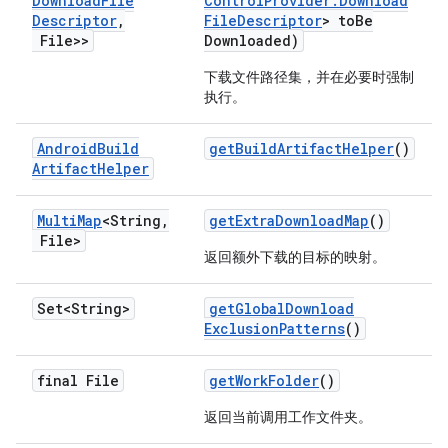
Download
File
Control
Provider
.
Download
Descriptor
,
File
Descriptor
> to
Be
File>>
Downloaded)
下载文件路径集，并在必要时强制
执行。
Android
Build
get
Build
Artifact
Helper
()
Artifact
Helper
Multi
Map
<String
,
get
Extra
Download
Map
()
File>
返回额外下载的目标的映射。
Set<String>
get
Global
Download
Exclusion
Patterns
()
final File
get
Work
Folder
()
返回当前调用工作文件夹。