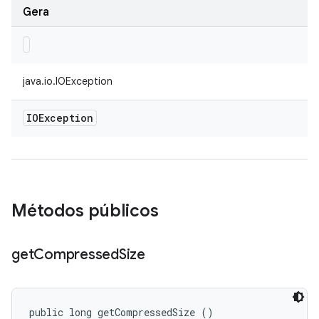
Gera
java.io.IOException
IOException
Métodos públicos
get
Compressed
Size
public long getCompressedSize ()