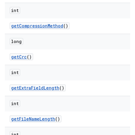
int
get
Compression
Method
()
long
get
Crc
()
int
get
Extra
Field
Length
()
int
get
File
Name
Length
()
int