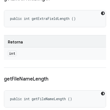
public int getExtraFieldLength ()
Retorna
int
get
File
Name
Length
public int getFileNameLength ()