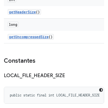
get
Header
Size
()
long
get
Uncompressed
Size
()
Constantes
LOCAL
_
FILE
_
HEADER
_
SIZE
public static final int LOCAL_FILE_HEADER_SIZE