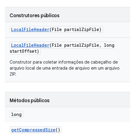
Construtores públicos
Local
File
Header
(File partial
Zip
File)
Local
File
Header
(File partial
Zip
File
,
long
start
Offset)
Construtor para coletar informações de cabeçalho de
arquivo local de uma entrada de arquivo em um arquivo
ZIP.
Métodos públicos
long
get
Compressed
Size
()