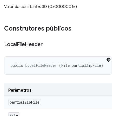
Valor da constante: 30 (0x0000001e)
Construtores públicos
Local
File
Header
public LocalFileHeader (File partialZipFile)
Parâmetros
partial
Zip
File
File