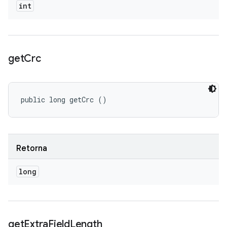
int
get
Crc
public long getCrc ()
Retorna
long
get
Extra
Field
Length