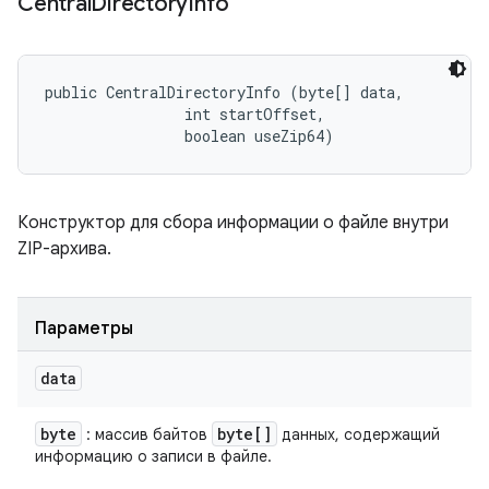
Central
Directory
Info
public CentralDirectoryInfo (byte[] data, 

                int startOffset, 

                boolean useZip64)
Конструктор для сбора информации о файле внутри
ZIP-архива.
Параметры
data
byte
byte[]
: массив байтов
данных, содержащий
информацию о записи в файле.