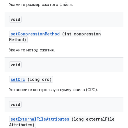
Укажите размер сжатого файла.
void
set
Compression
Method
(int compression
Method)
Укажите метод сжатия.
void
set
Crc
(long crc)
Установите контрольную сумму файла (CRC).
void
set
External
File
Attributes
(long external
File
Attributes)