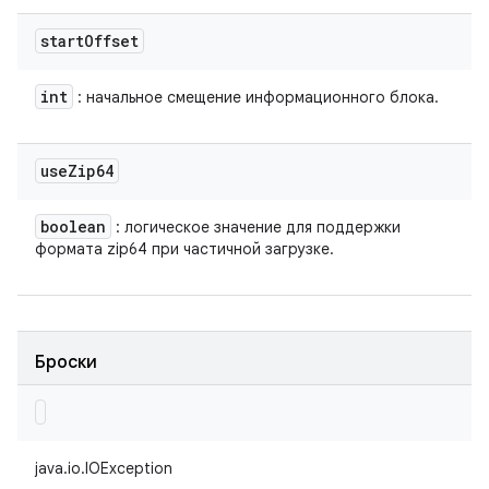
start
Offset
int
: начальное смещение информационного блока.
use
Zip64
boolean
: логическое значение для поддержки
формата zip64 при частичной загрузке.
Броски
java.io.IOException