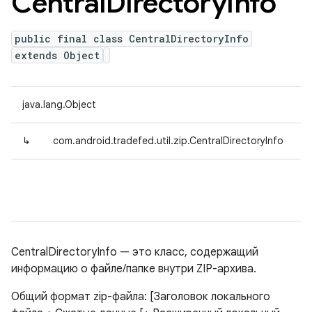
Central
Directory
Info
public final class CentralDirectoryInfo
extends Object
java.lang.Object
↳
com.android.tradefed.util.zip.CentralDirectoryInfo
CentralDirectoryInfo — это класс, содержащий
информацию о файле/папке внутри ZIP-архива.
Общий формат zip-файла: [Заголовок локального