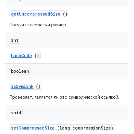
get
Uncompressed
Size
()
Получите несжатый размер.
int
hash
Code
()
boolean
is
Sym
Link
()
Проверяет, является ли это символической ссылкой.
void
set
Compressed
Size
(long compression
Size)