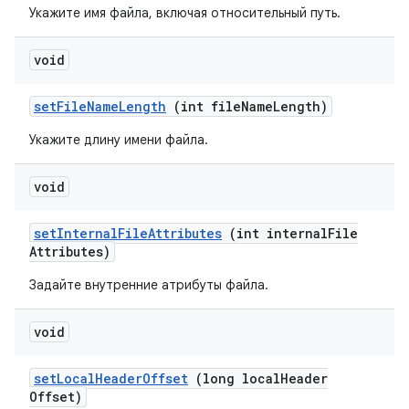
Укажите имя файла, включая относительный путь.
void
set
File
Name
Length
(int file
Name
Length)
Укажите длину имени файла.
void
set
Internal
File
Attributes
(int internal
File
Attributes)
Задайте внутренние атрибуты файла.
void
set
Local
Header
Offset
(long local
Header
Offset)