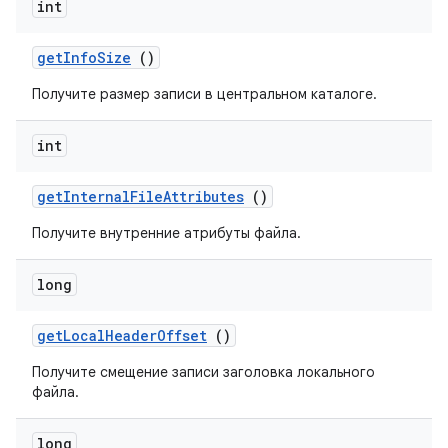
int
get
Info
Size
()
Получите размер записи в центральном каталоге.
int
get
Internal
File
Attributes
()
Получите внутренние атрибуты файла.
long
get
Local
Header
Offset
()
Получите смещение записи заголовка локального
файла.
long