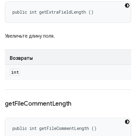
public int getExtraFieldLength ()
Увеличьте длину поля.
Возвраты
int
get
File
Comment
Length
public int getFileCommentLength ()