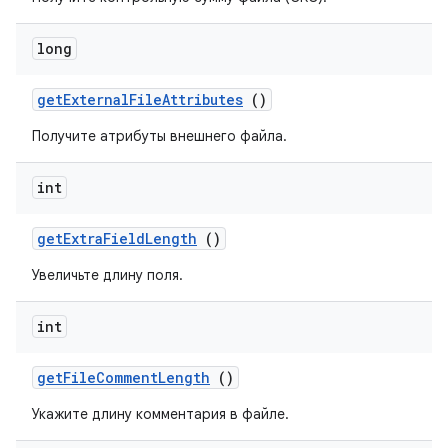
long
get
External
File
Attributes
()
Получите атрибуты внешнего файла.
int
get
Extra
Field
Length
()
Увеличьте длину поля.
int
get
File
Comment
Length
()
Укажите длину комментария в файле.