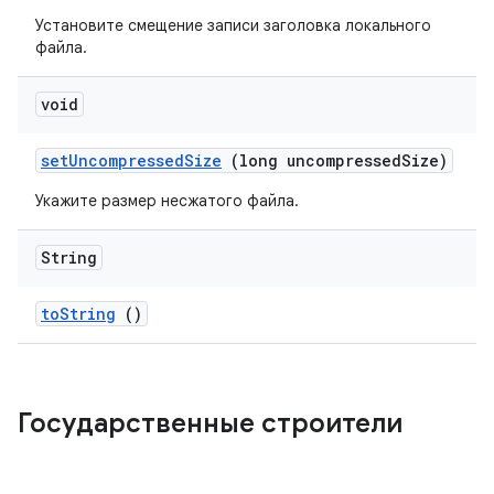
Установите смещение записи заголовка локального
файла.
void
set
Uncompressed
Size
(long uncompressed
Size)
Укажите размер несжатого файла.
String
to
String
()
Государственные строители