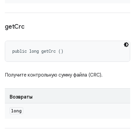
get
Crc
public long getCrc ()
Получите контрольную сумму файла (CRC).
Возвраты
long