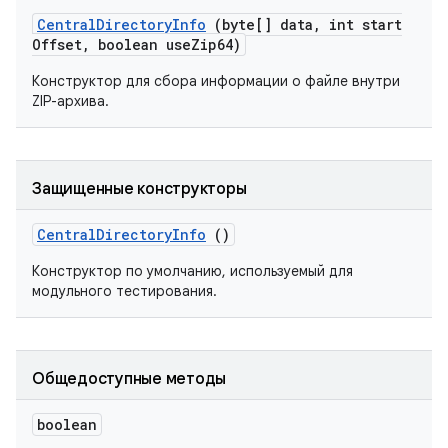
Central
Directory
Info
(byte[] data
,
int start
Offset
,
boolean use
Zip64)
Конструктор для сбора информации о файле внутри
ZIP-архива.
Защищенные конструкторы
Central
Directory
Info
()
Конструктор по умолчанию, используемый для
модульного тестирования.
Общедоступные методы
boolean