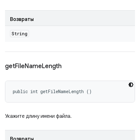
Возвраты
String
get
File
Name
Length
public int getFileNameLength ()
Укажите длину имени файла.
Возвраты