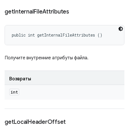
get
Internal
File
Attributes
public int getInternalFileAttributes ()
Получите внутренние атрибуты файла.
Возвраты
int
get
Local
Header
Offset