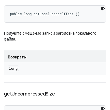
public long getLocalHeaderOffset ()
Получите смещение записи заголовка локального
файла.
Возвраты
long
get
Uncompressed
Size