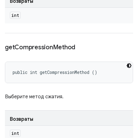
Возвраты
int
get
Compression
Method
public int getCompressionMethod ()
Выберите метод сжатия.
Возвраты
int