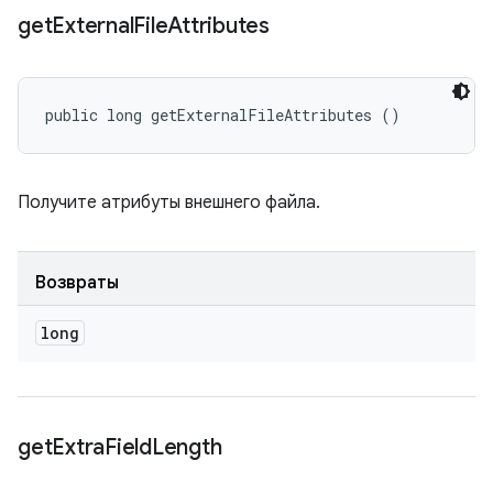
get
External
File
Attributes
public long getExternalFileAttributes ()
Получите атрибуты внешнего файла.
Возвраты
long
get
Extra
Field
Length