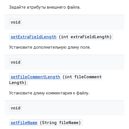
Задайте атрибуты внешнего файла.
void
set
Extra
Field
Length
(int extra
Field
Length)
Установите дополнительную длину поля.
void
set
File
Comment
Length
(int file
Comment
Length)
Установите длину комментария к файлу.
void
set
File
Name
(String file
Name)