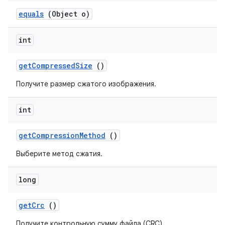
equals
(Object o)
int
get
Compressed
Size
()
Получите размер сжатого изображения.
int
get
Compression
Method
()
Выберите метод сжатия.
long
get
Crc
()
Получите контрольную сумму файла (CRC).