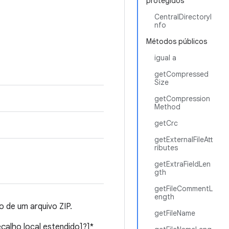
protegidos
CentralDirectoryI
nfo
Métodos públicos
igual a
getCompressed
Size
getCompression
Method
getCrc
getExternalFileAtt
ributes
getExtraFieldLen
gth
getFileCommentL
ength
 de um arquivo ZIP.
getFileName
çalho local estendido]?]*