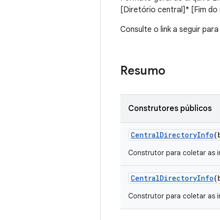
[Diretório central]* [Fim do 
Consulte o link a seguir para
Resumo
Construtores públicos
Central
Directory
Info
(
Construtor para coletar as 
Central
Directory
Info
(
Construtor para coletar as 