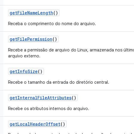
get
File
Name
Length
()
Receba o comprimento do nome do arquivo.
get
File
Permission
()
Recebe a permissão de arquivo do Linux, armazenada nos último
arquivo externo.
get
Info
Size
()
Recebe o tamanho da entrada do diretório central.
get
Internal
File
Attributes
()
Recebe os atributos internos do arquivo.
get
Local
Header
Offset
()