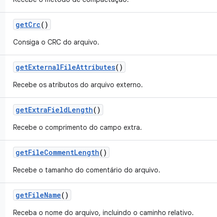
get
Crc
()
Consiga o CRC do arquivo.
get
External
File
Attributes
()
Recebe os atributos do arquivo externo.
get
Extra
Field
Length
()
Recebe o comprimento do campo extra.
get
File
Comment
Length
()
Recebe o tamanho do comentário do arquivo.
get
File
Name
()
Receba o nome do arquivo, incluindo o caminho relativo.