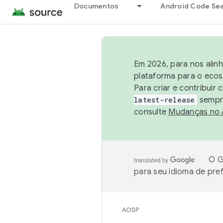
Documentos
Android Code Se
Em 2026, para nos alin
plataforma para o ecos
Para criar e contribuir
latest-release
sempre
consulte
Mudanças no
O G
para seu idioma de pre
AOSP