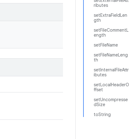
setExternalFileAtt
ributes
setExtraFieldLen
gth
setFileCommentL
ength
setFileName
setFileNameLeng
th
setInternalFileAttr
ibutes
setLocalHeaderO
ffset
setUncompresse
dSize
toString