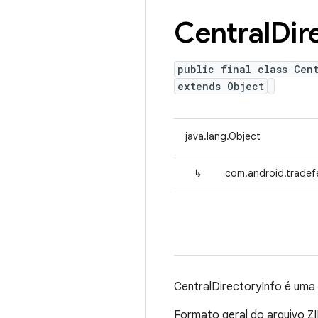
Central
Dir
public final class Cen
extends Object
java.lang.Object
↳
com.android.tradefe
CentralDirectoryInfo é uma
Formato geral do arquivo Z