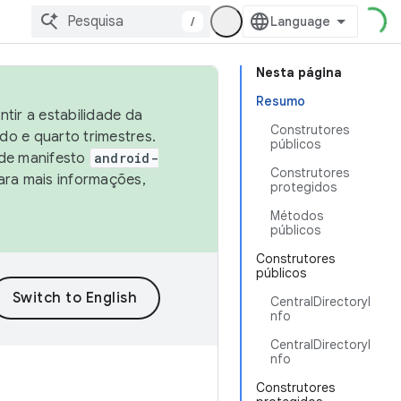
/
Nesta página
Resumo
tir a estabilidade da
Construtores
o e quarto trimestres.
públicos
 de manifesto
android-
Construtores
ara mais informações,
protegidos
Métodos
públicos
Construtores
públicos
CentralDirectoryI
nfo
CentralDirectoryI
nfo
Construtores