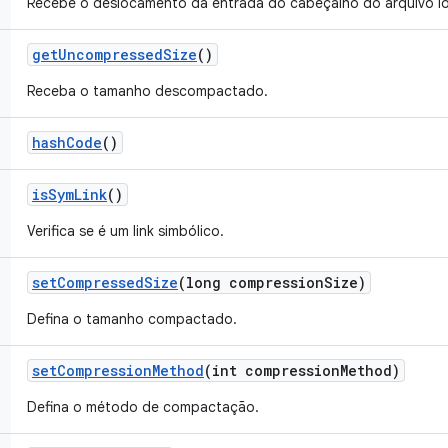
Recebe o deslocamento da entrada do cabeçalho do arquivo lo
get
Uncompressed
Size
()
Receba o tamanho descompactado.
hash
Code
()
is
Sym
Link
()
Verifica se é um link simbólico.
set
Compressed
Size
(long compression
Size)
Defina o tamanho compactado.
set
Compression
Method
(int compression
Method)
Defina o método de compactação.