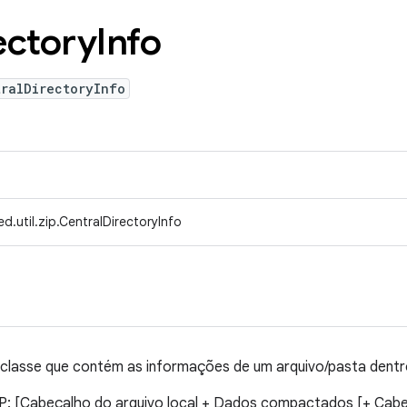
ectory
Info
tralDirectoryInfo
d.util.zip.CentralDirectoryInfo
 classe que contém as informações de um arquivo/pasta dentro
IP: [Cabeçalho do arquivo local + Dados compactados [+ Cabe