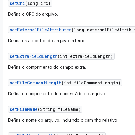
set
Crc
(long crc)
Defina o CRC do arquivo.
set
External
File
Attributes
(long external
File
Attribu
Defina os atributos do arquivo externo.
set
Extra
Field
Length
(int extra
Field
Length)
Defina o comprimento do campo extra.
set
File
Comment
Length
(int file
Comment
Length)
Defina o comprimento do comentário do arquivo.
set
File
Name
(String file
Name)
Defina o nome do arquivo, incluindo o caminho relativo.