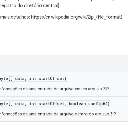
registro do diretório central]
 mais detalhes: https://en.wikipedia.org/wiki/Zip_(file_format)
byte[] data
,
int start
Offset)
informações de uma entrada de arquivo em um arquivo ZIP.
byte[] data
,
int start
Offset
,
boolean use
Zip64)
informações de uma entrada de arquivo dentro do arquivo ZIP.