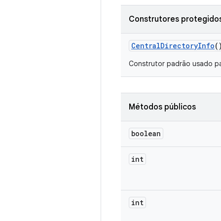
Construtores protegido
Central
Directory
Info
(
Construtor padrão usado pa
Métodos públicos
boolean
int
int