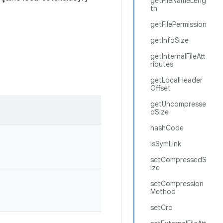
getFileNameLeng
th
getFilePermission
getInfoSize
getInternalFileAtt
ributes
getLocalHeader
Offset
getUncompresse
dSize
hashCode
isSymLink
setCompressedS
ize
setCompression
Method
setCrc