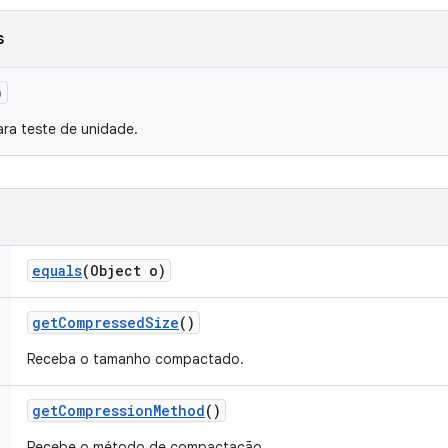
s
)
ra teste de unidade.
equals
(Object o)
get
Compressed
Size
()
Receba o tamanho compactado.
get
Compression
Method
()
Recebe o método de compactação.