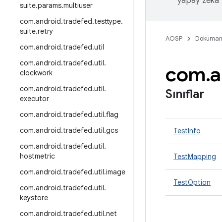
yapay zeka t
suite
.
params
.
multiuser
com
.
android
.
tradefed
.
testtype
.
suite
.
retry
AOSP
Doküman
com
.
android
.
tradefed
.
util
com
.
android
.
tradefed
.
util
.
com
.
a
clockwork
com
.
android
.
tradefed
.
util
.
Sınıflar
executor
com
.
android
.
tradefed
.
util
.
flag
com
.
android
.
tradefed
.
util
.
gcs
TestInfo
com
.
android
.
tradefed
.
util
.
hostmetric
TestMapping
com
.
android
.
tradefed
.
util
.
image
TestOption
com
.
android
.
tradefed
.
util
.
keystore
com
.
android
.
tradefed
.
util
.
net