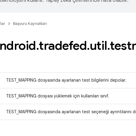
eknolojisini kullanır. Yapay zeka çevirilerinde hata olabilir.
lar
Başvuru Kaynakları
ndroid
.
tradefed
.
util
.
test
TEST_MAPPING dosyasında ayarlanan test bilgilerini depolar.
TEST_MAPPING dosyası yüklemek için kullanılan sınıf.
TEST_MAPPING dosyasında ayarlanan test seçeneği ayrıntılarını d