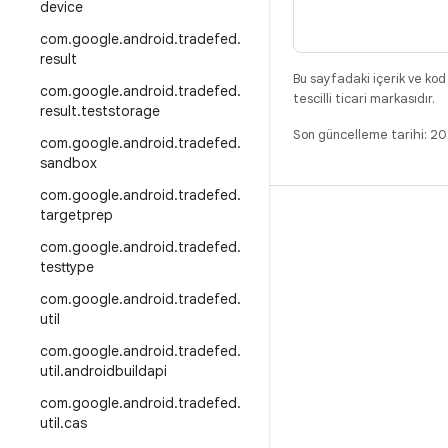
device
com
.
google
.
android
.
tradefed
.
result
Bu sayfadaki içerik ve kod
com
.
google
.
android
.
tradefed
.
tescilli ticari markasıdır.
result
.
teststorage
Son güncelleme tarihi: 
com
.
google
.
android
.
tradefed
.
sandbox
com
.
google
.
android
.
tradefed
.
targetprep
DERLEME
com
.
google
.
android
.
tradefed
.
Android kod deposu
testtype
Gereksinimler
com
.
google
.
android
.
tradefed
.
İndirme
util
İkili programları önizle
com
.
google
.
android
.
tradefed
.
util
.
androidbuildapi
Fabrika ayarı görüntüleri
com
.
google
.
android
.
tradefed
.
Sürücü ikili programları
util
.
cas
GitHub