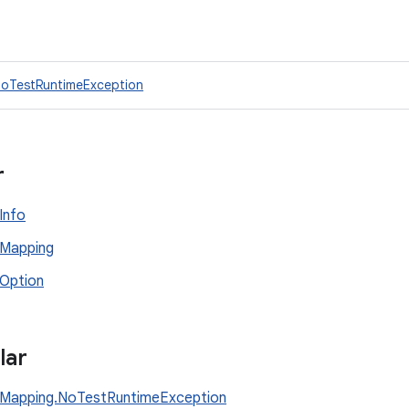
oTestRuntimeException
r
Info
Mapping
Option
lar
Mapping.NoTestRuntimeException