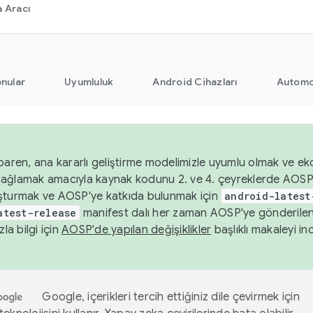
 Aracı
nular
Uyumluluk
Android Cihazları
Automo
baren, ana kararlı geliştirme modelimizle uyumlu olmak ve ek
nı sağlamak amacıyla kaynak kodunu 2. ve 4. çeyreklerde AOSP
şturmak ve AOSP'ye katkıda bulunmak için
android-latest
atest-release
manifest dalı her zaman AOSP'ye gönderile
zla bilgi için
AOSP'de yapılan değişiklikler
başlıklı makaleyi inc
Google, içerikleri tercih ettiğiniz dile çevirmek için