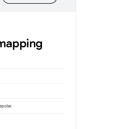
mapping
epolar.