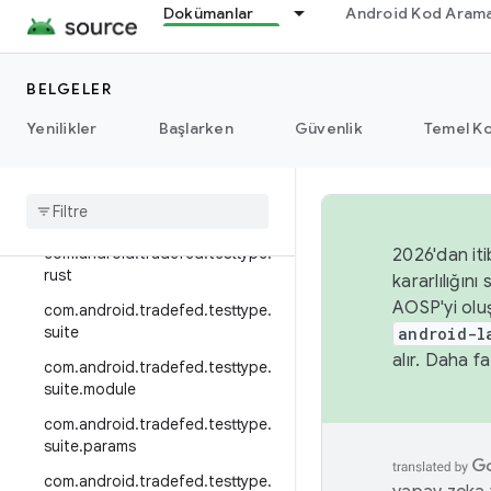
Dokümanlar
Android Kod Arama
com.android.tradefed.testtype.
mobly
com.android.tradefed.testtype.
BELGELER
pandora
Yenilikler
Başlarken
Güvenlik
Temel Ko
com
.
android
.
tradefed
.
testtype
.
python
com
.
android
.
tradefed
.
testtype
.
retry
com
.
android
.
tradefed
.
testtype
.
2026'dan iti
rust
kararlılığı
AOSP'yi olu
com
.
android
.
tradefed
.
testtype
.
suite
android-l
alır. Daha fa
com
.
android
.
tradefed
.
testtype
.
suite
.
module
com
.
android
.
tradefed
.
testtype
.
suite
.
params
com
.
android
.
tradefed
.
testtype
.