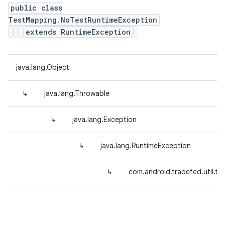
public class
TestMapping.NoTestRuntimeException
extends RuntimeException
java.lang.Object
↳
java.lang.Throwable
↳
java.lang.Exception
↳
java.lang.RuntimeException
↳
com.android.tradefed.util.