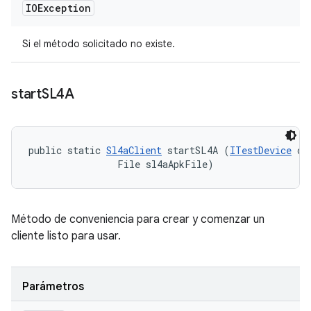
IOException
Si el método solicitado no existe.
start
SL4A
public static 
Sl4aClient
 startSL4A (
ITestDevice
 de
                File sl4aApkFile)
Método de conveniencia para crear y comenzar un
cliente listo para usar.
Parámetros