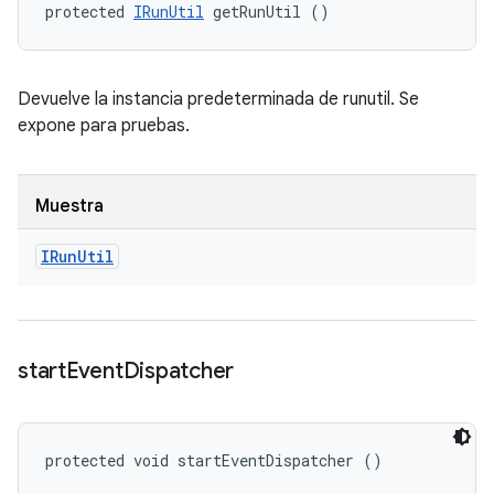
protected 
IRunUtil
 getRunUtil ()
Devuelve la instancia predeterminada de runutil. Se
expone para pruebas.
Muestra
IRun
Util
start
Event
Dispatcher
protected void startEventDispatcher ()