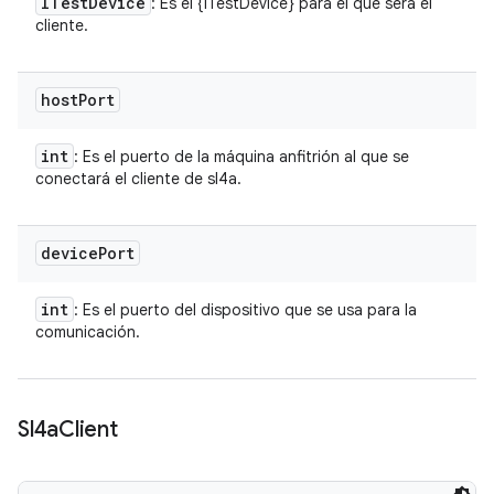
ITest
Device
: Es el {ITestDevice} para el que será el
cliente.
host
Port
int
: Es el puerto de la máquina anfitrión al que se
conectará el cliente de sl4a.
device
Port
int
: Es el puerto del dispositivo que se usa para la
comunicación.
Sl4a
Client