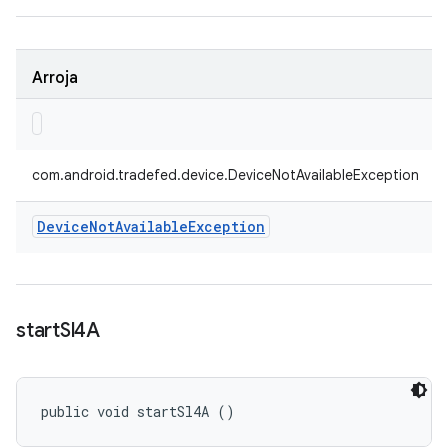
Arroja
com.android.tradefed.device.DeviceNotAvailableException
Device
Not
Available
Exception
start
Sl4A
public void startSl4A ()