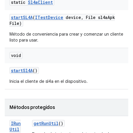
static
Sl4a
Client
start
SL4A
(
ITest
Device
device
,
File sl4a
Apk
File)
Método de conveniencia para crear y comenzar un cliente
listo para usar.
void
start
Sl4A
()
Inicia el cliente de sl4a en el dispositivo.
Métodos protegidos
IRun
get
Run
Util
()
Util