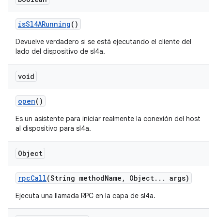
is
Sl4ARunning
()
Devuelve verdadero si se está ejecutando el cliente del
lado del dispositivo de sl4a.
void
open
()
Es un asistente para iniciar realmente la conexión del host
al dispositivo para sl4a.
Object
rpc
Call
(String method
Name
,
Object
.
.
.
args)
Ejecuta una llamada RPC en la capa de sl4a.