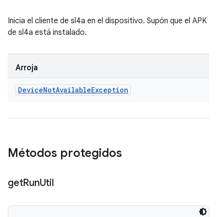
Inicia el cliente de sl4a en el dispositivo. Supón que el APK
de sl4a está instalado.
Arroja
Device
Not
Available
Exception
Métodos protegidos
get
Run
Util