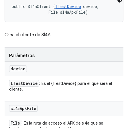
public Sl4aClient (
ITestDevice
 device, 

                File sl4aApkFile)
Crea el cliente de Sl4A.
Parámetros
device
ITest
Device
: Es el {ITestDevice} para el que será el
cliente.
sl4a
Apk
File
File
: Es la ruta de acceso al APK de sl4a que se