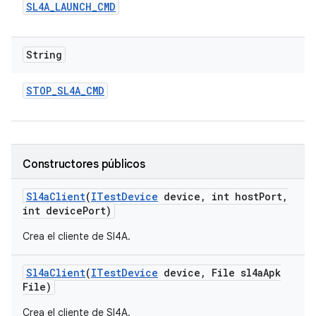
SL4A
_
LAUNCH
_
CMD
String
STOP
_
SL4A
_
CMD
Constructores públicos
Sl4a
Client
(
ITest
Device
device
,
int host
Port
,
int device
Port)
Crea el cliente de Sl4A.
Sl4a
Client
(
ITest
Device
device
,
File sl4a
Apk
File)
Crea el cliente de Sl4A.