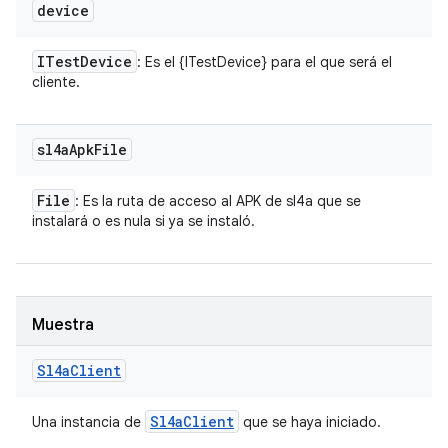
device
ITest
Device
: Es el {ITestDevice} para el que será el
cliente.
sl4a
Apk
File
File
: Es la ruta de acceso al APK de sl4a que se
instalará o es nula si ya se instaló.
Muestra
Sl4a
Client
Sl4a
Client
Una instancia de
que se haya iniciado.