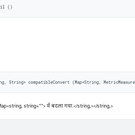
til ()
ng, String> compatibleConvert (Map<String, MetricMeasur
p<string, string=""> में बदला गया.</string,></string,>