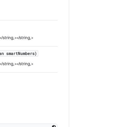
</string,></string,>
n smart
Numbers)
</string,></string,>