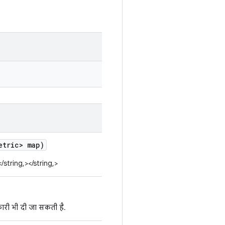
etric> map)
/string,></string,>
री भी दी जा सकती है.