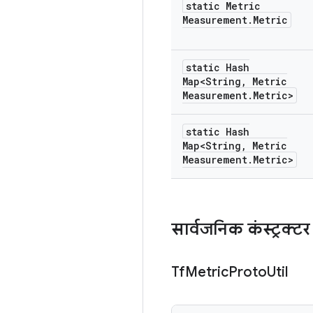
static Metric
Measurement
.
Metric
static Hash
Map<String
,
Metric
Measurement
.
Metric>
static Hash
Map<String
,
Metric
Measurement
.
Metric>
सार्वजनिक कंस्ट्रक्टर
Tf
Metric
Proto
Util