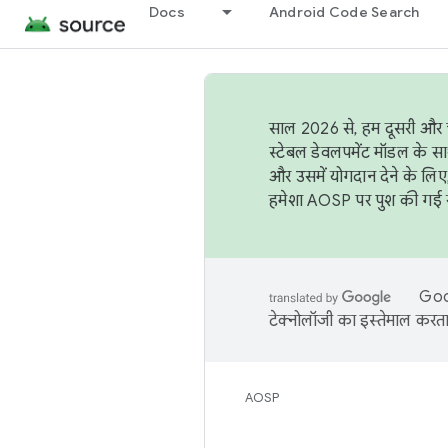
Docs
Android Code Search
साल 2026 से, हम दूसरी और च
स्टेबल डेवलपमेंट मॉडल के सा
और उसमें योगदान देने के लिए
हमेशा AOSP पर पुश की गई सब
Goog
टेक्नोलॉजी का इस्तेमाल करता 
AOSP