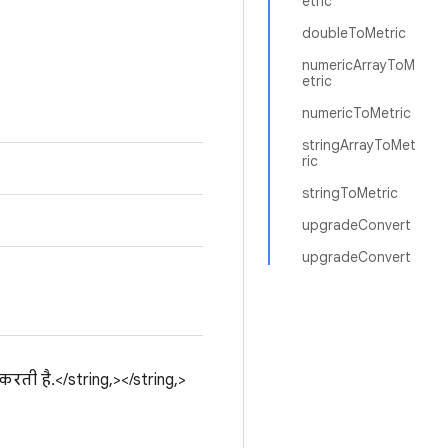
etric
doubleToMetric
numericArrayToM
etric
numericToMetric
stringArrayToMet
ric
stringToMetric
upgradeConvert
upgradeConvert
करती है.</string,></string,>