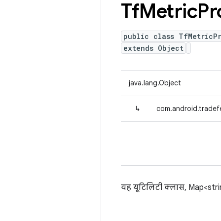
Tf
Metric
Pr
public class TfMetricPr
extends Object
java.lang.Object
↳
com.android.tradefe
यह यूटिलिटी क्लास, Map<string,