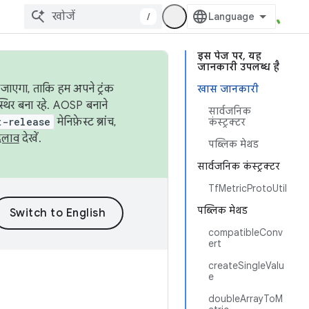
/
इस पेज पर, यह
जानकारी उपलब्ध है
जाएगा, ताकि हम अपने ट्रंक
खास जानकारी
स्थिर बना रहे. AOSP बनाने
सार्वजनिक
t-release
मेनिफ़ेस्ट ब्रांच,
कंस्ट्रक्टर
दलाव
देखें.
पब्लिक मेथड
सार्वजनिक कंस्ट्रक्टर
TfMetricProtoUtil
पब्लिक मेथड
compatibleConv
ert
createSingleValu
e
doubleArrayToM