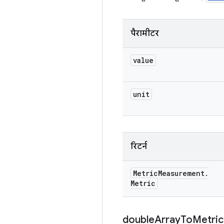
पैरामीटर
value
unit
रिटर्न
Metric
Measurement
.
Metric
double
Array
To
Metric