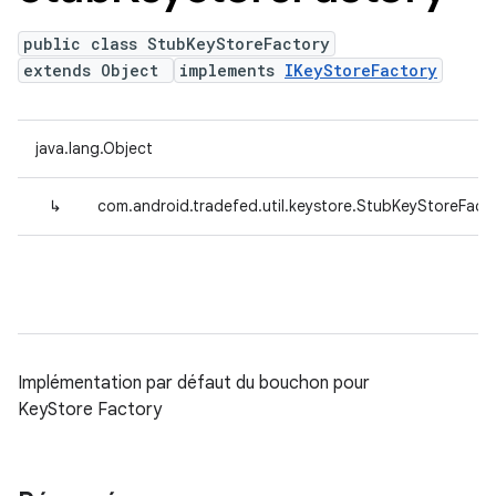
public class StubKeyStoreFactory
extends Object
implements
IKeyStoreFactory
java.lang.Object
↳
com.android.tradefed.util.keystore.StubKeyStoreFact
Implémentation par défaut du bouchon pour
KeyStore Factory