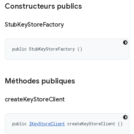
Constructeurs publics
Stub
Key
Store
Factory
public StubKeyStoreFactory ()
Méthodes publiques
create
Key
Store
Client
public 
IKeyStoreClient
 createKeyStoreClient ()