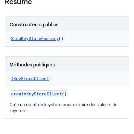
Résumé
Constructeurs publics
Stub
Key
Store
Factory
()
Méthodes publiques
IKey
Store
Client
create
Key
Store
Client
()
Crée un client de keystore pour extraire des valeurs du
keystore.