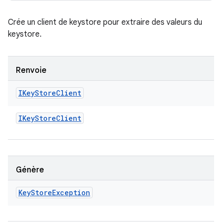
Crée un client de keystore pour extraire des valeurs du
keystore.
Renvoie
IKey
Store
Client
IKey
Store
Client
Génère
Key
Store
Exception