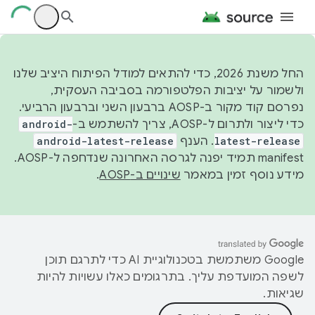
החל משנת 2026, כדי להתאים למודל הפיתוח היציב שלנו
ולשמור על יציבות הפלטפורמה בסביבה העסקית,
נפרסם קוד מקור ב-AOSP ברבעון השני וברבעון הרביעי.
כדי ליצור ולתרום ל-AOSP, צריך להשתמש ב-
android-
latest-release
. הענף
android-latest-release
manifest תמיד יפנה לגרסה האחרונה שנדחפה ל-AOSP.
מידע נוסף זמין במאמר
שינויים ב-AOSP
.
‫Google משתמשת בטכנולוגיית AI כדי לתרגם תוכן
לשפה המועדפת עליך. בתרגומים כאלו עשויות להיות
שגיאות.